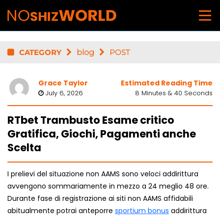
CATEGORY
blog
POST
Grace Taylor
Estimated Reading Time
July 6, 2026
8 Minutes & 40 Seconds
RTbet Trambusto Esame critico
Gratifica, Giochi, Pagamenti anche
Scelta
I prelievi del situazione non AAMS sono veloci addirittura
avvengono sommariamente in mezzo a 24 meglio 48 ore.
Durante fase di registrazione ai siti non AAMS affidabili
abitualmente potrai anteporre
sportium bonus
addirittura