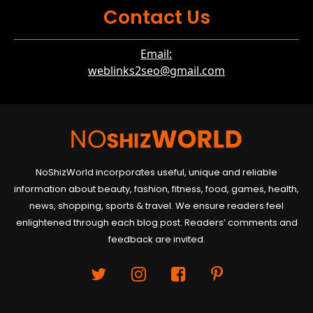
Contact Us
Email:
weblinks2seo@gmail.com
NoShizWorld incorporates useful, unique and reliable
information about beauty, fashion, fitness, food, games, health,
news, shopping, sports & travel. We ensure readers feel
enlightened through each blog post. Readers’ comments and
feedback are invited.