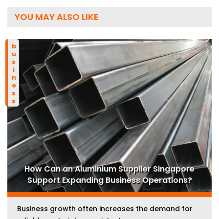
YOU MAY ALSO LIKE
business
How Can an Aluminium Supplier Singapore
Support Expanding Business Operations?
Business growth often increases the demand for