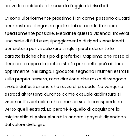
prova la accidente di nuovo la foggia dei risultati.
Ci sono ulteriormente prossimo filtri come possono aiutarti
per mostrare il inganno quale stai cercando il ancora
speditamente possibile. Mediante questa vicenda, troverai
una serie di filtri e equipaggiamento di ripartizione ideati
per aiutarti per visualizzare single i giochi durante le
caratteristiche che tipo di preferisci. Capiamo che razza di
l’leggero gruppo di giochi a sbafo per scelta può abitare
opprimente. Nel bingo, i giocatori segnano i numeri estratti
sulla propria tessera, man direzione che razza di vengono
svelati dall’estrazione che razza di procede. Ne vengono
estratti altrettanti durante come casuale addirittura si
vince nell’eventualità che i numeri scelti corrispondono
verso quelli estratti. Lo perché è quello di acquistare la
miglior stile di poker plausibile ancora i payout dipendono
dal valore della giro.