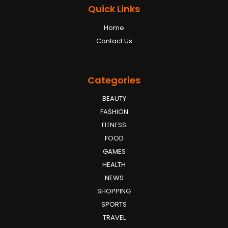
Quick Links
Home
Contact Us
Categories
BEAUTY
FASHION
FITNESS
FOOD
GAMES
HEALTH
NEWS
SHOPPING
SPORTS
TRAVEL