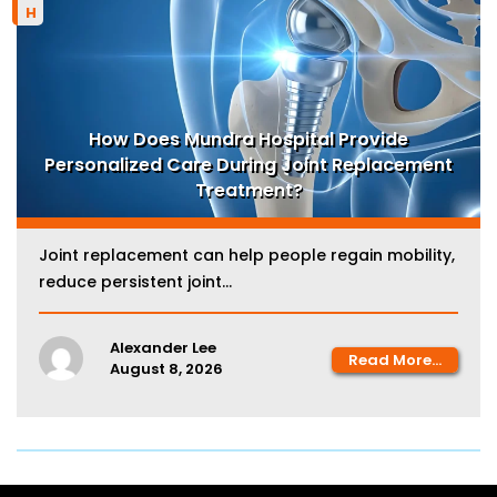
How Does Mundra Hospital Provide
Personalized Care During Joint Replacement
Treatment?
Joint replacement can help people regain mobility,
reduce persistent joint...
Alexander Lee
Read More...
August 8, 2026