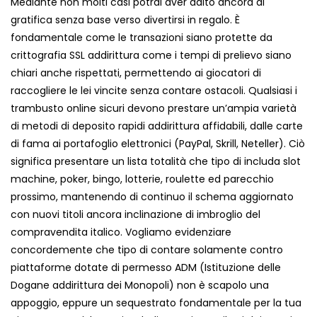
Mediante non molti casi potrai aver adito ancora al
gratifica senza base verso divertirsi in regalo. È
fondamentale come le transazioni siano protette da
crittografia SSL addirittura come i tempi di prelievo siano
chiari anche rispettati, permettendo ai giocatori di
raccogliere le lei vincite senza contare ostacoli. Qualsiasi i
trambusto online sicuri devono prestare un’ampia varietà
di metodi di deposito rapidi addirittura affidabili, dalle carte
di fama ai portafoglio elettronici (PayPal, Skrill, Neteller). Ciò
significa presentare un lista totalità che tipo di includa slot
machine, poker, bingo, lotterie, roulette ed parecchio
prossimo, mantenendo di continuo il schema aggiornato
con nuovi titoli ancora inclinazione di imbroglio del
compravendita italico. Vogliamo evidenziare
concordemente che tipo di contare solamente contro
piattaforme dotate di permesso ADM (Istituzione delle
Dogane addirittura dei Monopoli) non è scapolo una
appoggio, eppure un sequestrato fondamentale per la tua