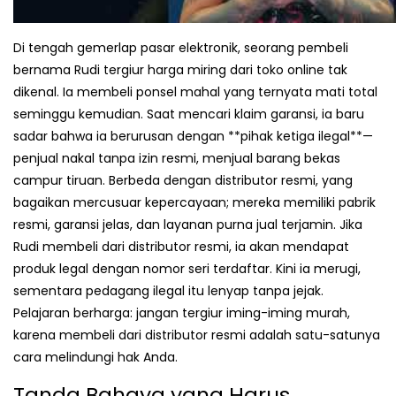
Di tengah gemerlap pasar elektronik, seorang pembeli
bernama Rudi tergiur harga miring dari toko online tak
dikenal. Ia membeli ponsel mahal yang ternyata mati total
seminggu kemudian. Saat mencari klaim garansi, ia baru
sadar bahwa ia berurusan dengan **pihak ketiga ilegal**—
penjual nakal tanpa izin resmi, menjual barang bekas
campur tiruan. Berbeda dengan distributor resmi, yang
bagaikan mercusuar kepercayaan; mereka memiliki pabrik
resmi, garansi jelas, dan layanan purna jual terjamin. Jika
Rudi membeli dari distributor resmi, ia akan mendapat
produk legal dengan nomor seri terdaftar. Kini ia merugi,
sementara pedagang ilegal itu lenyap tanpa jejak.
Pelajaran berharga: jangan tergiur iming-iming murah,
karena membeli dari distributor resmi adalah satu-satunya
cara melindungi hak Anda.
Tanda Bahaya yang Harus