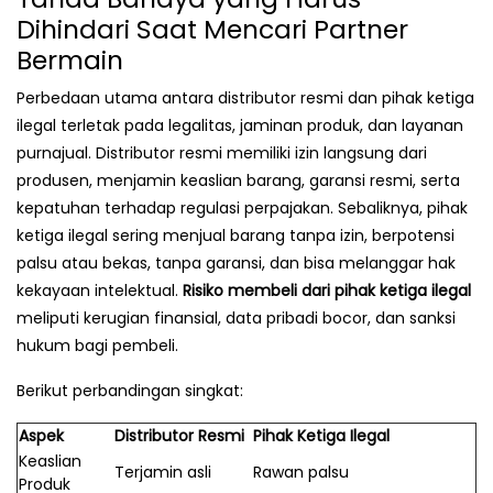
Dihindari Saat Mencari Partner
Bermain
Perbedaan utama antara distributor resmi dan pihak ketiga
ilegal terletak pada legalitas, jaminan produk, dan layanan
purnajual. Distributor resmi memiliki izin langsung dari
produsen, menjamin keaslian barang, garansi resmi, serta
kepatuhan terhadap regulasi perpajakan. Sebaliknya, pihak
ketiga ilegal sering menjual barang tanpa izin, berpotensi
palsu atau bekas, tanpa garansi, dan bisa melanggar hak
kekayaan intelektual.
Risiko membeli dari pihak ketiga ilegal
meliputi kerugian finansial, data pribadi bocor, dan sanksi
hukum bagi pembeli.
Berikut perbandingan singkat:
Aspek
Distributor Resmi
Pihak Ketiga Ilegal
Keaslian
Terjamin asli
Rawan palsu
Produk