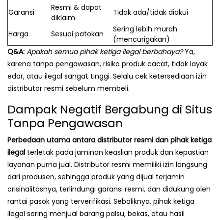
Resmi & dapat
Garansi
Tidak ada/tidak diakui
diklaim
Sering lebih murah
Harga
Sesuai patokan
(mencurigakan)
Q&A:
Apakah semua pihak ketiga ilegal berbahaya?
Ya,
karena tanpa pengawasan, risiko produk cacat, tidak layak
edar, atau ilegal sangat tinggi. Selalu cek ketersediaan izin
distributor resmi sebelum membeli.
Dampak Negatif Bergabung di Situs
Tanpa Pengawasan
Perbedaan utama antara distributor resmi dan pihak ketiga
ilegal
terletak pada jaminan keaslian produk dan kepastian
layanan purna jual. Distributor resmi memiliki izin langsung
dari produsen, sehingga produk yang dijual terjamin
orisinalitasnya, terlindungi garansi resmi, dan didukung oleh
rantai pasok yang terverifikasi. Sebaliknya, pihak ketiga
ilegal sering menjual barang palsu, bekas, atau hasil