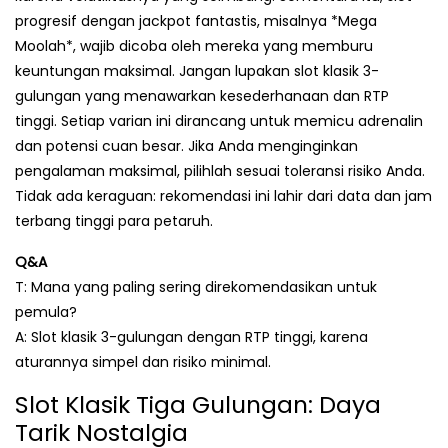
progresif dengan jackpot fantastis, misalnya *Mega
Moolah*, wajib dicoba oleh mereka yang memburu
keuntungan maksimal. Jangan lupakan slot klasik 3-
gulungan yang menawarkan kesederhanaan dan RTP
tinggi. Setiap varian ini dirancang untuk memicu adrenalin
dan potensi cuan besar. Jika Anda menginginkan
pengalaman maksimal, pilihlah sesuai toleransi risiko Anda.
Tidak ada keraguan: rekomendasi ini lahir dari data dan jam
terbang tinggi para petaruh.
Q&A
T: Mana yang paling sering direkomendasikan untuk
pemula?
A: Slot klasik 3-gulungan dengan RTP tinggi, karena
aturannya simpel dan risiko minimal.
Slot Klasik Tiga Gulungan: Daya
Tarik Nostalgia