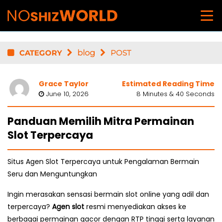
CATEGORY
blog
POST
Grace Taylor
Estimated Reading Time
June 10, 2026
8 Minutes & 40 Seconds
Panduan Memilih Mitra Permainan
Slot Terpercaya
Situs Agen Slot Terpercaya untuk Pengalaman Bermain
Seru dan Menguntungkan
Ingin merasakan sensasi bermain slot online yang adil dan
terpercaya?
Agen slot
resmi menyediakan akses ke
berbagai permainan gacor dengan RTP tinggi serta layanan