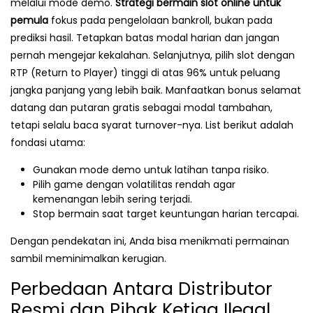
melalui mode demo.
Strategi bermain slot online untuk
pemula
fokus pada pengelolaan bankroll, bukan pada
prediksi hasil. Tetapkan batas modal harian dan jangan
pernah mengejar kekalahan. Selanjutnya, pilih slot dengan
RTP (Return to Player) tinggi di atas 96% untuk peluang
jangka panjang yang lebih baik. Manfaatkan bonus selamat
datang dan putaran gratis sebagai modal tambahan,
tetapi selalu baca syarat turnover-nya. List berikut adalah
fondasi utama:
Gunakan mode demo untuk latihan tanpa risiko.
Pilih game dengan volatilitas rendah agar
kemenangan lebih sering terjadi.
Stop bermain saat target keuntungan harian tercapai.
Dengan pendekatan ini, Anda bisa menikmati permainan
sambil meminimalkan kerugian.
Perbedaan Antara Distributor
Resmi dan Pihak Ketiga Ilegal