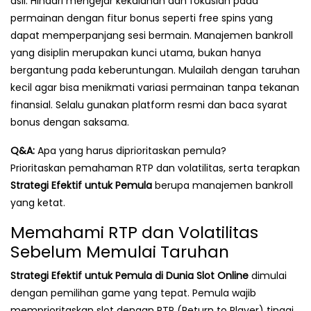
asli. Hindari mengejar kekalahan dan fokuslah pada
permainan dengan fitur bonus seperti free spins yang
dapat memperpanjang sesi bermain. Manajemen bankroll
yang disiplin merupakan kunci utama, bukan hanya
bergantung pada keberuntungan. Mulailah dengan taruhan
kecil agar bisa menikmati variasi permainan tanpa tekanan
finansial. Selalu gunakan platform resmi dan baca syarat
bonus dengan saksama.
Q&A:
Apa yang harus diprioritaskan pemula?
Prioritaskan pemahaman RTP dan volatilitas, serta terapkan
Strategi Efektif untuk Pemula
berupa manajemen bankroll
yang ketat.
Memahami RTP dan Volatilitas
Sebelum Memulai Taruhan
Strategi Efektif untuk Pemula di Dunia Slot Online
dimulai
dengan pemilihan game yang tepat. Pemula wajib
memprioritaskan slot dengan RTP (Return to Player) tinggi,