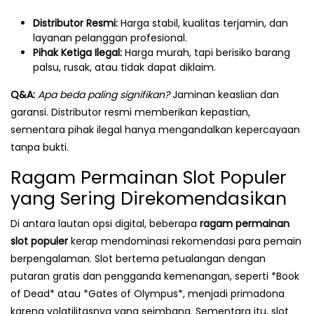
Distributor Resmi:
Harga stabil, kualitas terjamin, dan
layanan pelanggan profesional.
Pihak Ketiga Ilegal:
Harga murah, tapi berisiko barang
palsu, rusak, atau tidak dapat diklaim.
Q&A:
Apa beda paling signifikan?
Jaminan keaslian dan
garansi. Distributor resmi memberikan kepastian,
sementara pihak ilegal hanya mengandalkan kepercayaan
tanpa bukti.
Ragam Permainan Slot Populer
yang Sering Direkomendasikan
Di antara lautan opsi digital, beberapa
ragam permainan
slot populer
kerap mendominasi rekomendasi para pemain
berpengalaman. Slot bertema petualangan dengan
putaran gratis dan pengganda kemenangan, seperti *Book
of Dead* atau *Gates of Olympus*, menjadi primadona
karena volatilitasnya yang seimbang. Sementara itu, slot