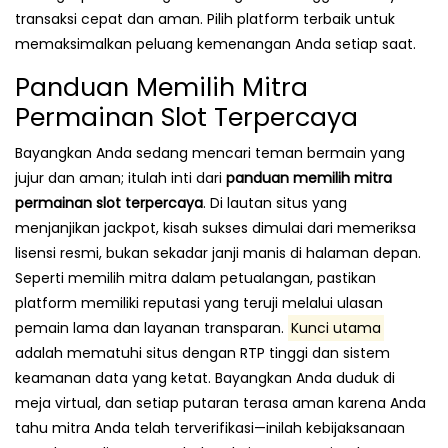
transaksi cepat dan aman. Pilih platform terbaik untuk
memaksimalkan peluang kemenangan Anda setiap saat.
Panduan Memilih Mitra
Permainan Slot Terpercaya
Bayangkan Anda sedang mencari teman bermain yang
jujur dan aman; itulah inti dari
panduan memilih mitra
permainan slot terpercaya
. Di lautan situs yang
menjanjikan jackpot, kisah sukses dimulai dari memeriksa
lisensi resmi, bukan sekadar janji manis di halaman depan.
Seperti memilih mitra dalam petualangan, pastikan
platform memiliki reputasi yang teruji melalui ulasan
pemain lama dan layanan transparan.
Kunci utama
adalah mematuhi situs dengan RTP tinggi dan sistem
keamanan data yang ketat. Bayangkan Anda duduk di
meja virtual, dan setiap putaran terasa aman karena Anda
tahu mitra Anda telah terverifikasi—inilah kebijaksanaan