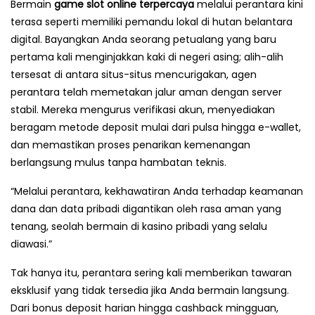
Bermain
game slot online terpercaya
melalui perantara kini
terasa seperti memiliki pemandu lokal di hutan belantara
digital. Bayangkan Anda seorang petualang yang baru
pertama kali menginjakkan kaki di negeri asing; alih-alih
tersesat di antara situs-situs mencurigakan, agen
perantara telah memetakan jalur aman dengan server
stabil. Mereka mengurus verifikasi akun, menyediakan
beragam metode deposit mulai dari pulsa hingga e-wallet,
dan memastikan proses penarikan kemenangan
berlangsung mulus tanpa hambatan teknis.
“Melalui perantara, kekhawatiran Anda terhadap keamanan
dana dan data pribadi digantikan oleh rasa aman yang
tenang, seolah bermain di kasino pribadi yang selalu
diawasi.”
Tak hanya itu, perantara sering kali memberikan tawaran
eksklusif yang tidak tersedia jika Anda bermain langsung.
Dari bonus deposit harian hingga cashback mingguan,