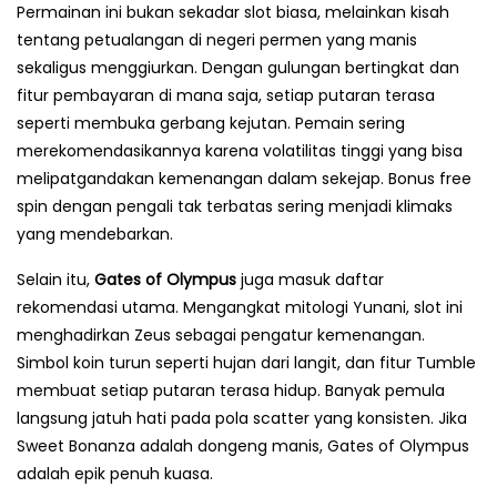
Permainan ini bukan sekadar slot biasa, melainkan kisah
tentang petualangan di negeri permen yang manis
sekaligus menggiurkan. Dengan gulungan bertingkat dan
fitur pembayaran di mana saja, setiap putaran terasa
seperti membuka gerbang kejutan. Pemain sering
merekomendasikannya karena volatilitas tinggi yang bisa
melipatgandakan kemenangan dalam sekejap. Bonus free
spin dengan pengali tak terbatas sering menjadi klimaks
yang mendebarkan.
Selain itu,
Gates of Olympus
juga masuk daftar
rekomendasi utama. Mengangkat mitologi Yunani, slot ini
menghadirkan Zeus sebagai pengatur kemenangan.
Simbol koin turun seperti hujan dari langit, dan fitur Tumble
membuat setiap putaran terasa hidup. Banyak pemula
langsung jatuh hati pada pola scatter yang konsisten. Jika
Sweet Bonanza adalah dongeng manis, Gates of Olympus
adalah epik penuh kuasa.