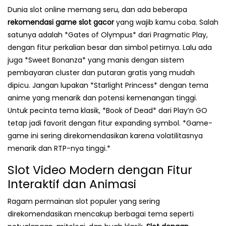
Dunia slot online memang seru, dan ada beberapa
rekomendasi game slot gacor
yang wajib kamu coba. Salah
satunya adalah *Gates of Olympus* dari Pragmatic Play,
dengan fitur perkalian besar dan simbol petirnya. Lalu ada
juga *Sweet Bonanza* yang manis dengan sistem
pembayaran cluster dan putaran gratis yang mudah
dipicu. Jangan lupakan *Starlight Princess* dengan tema
anime yang menarik dan potensi kemenangan tinggi.
Untuk pecinta tema klasik, *Book of Dead* dari Play’n GO
tetap jadi favorit dengan fitur expanding symbol. *Game-
game ini sering direkomendasikan karena volatilitasnya
menarik dan RTP-nya tinggi.*
Slot Video Modern dengan Fitur
Interaktif dan Animasi
Ragam permainan slot populer yang sering
direkomendasikan mencakup berbagai tema seperti