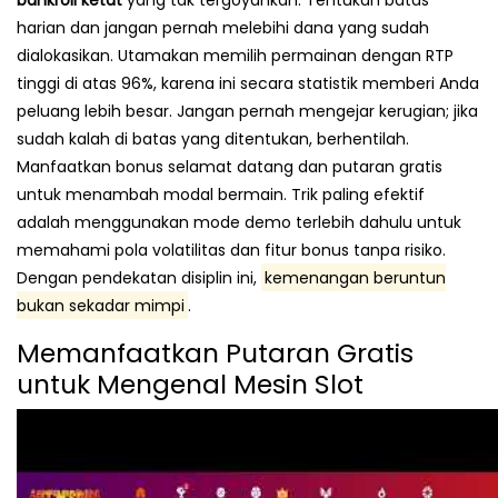
harian dan jangan pernah melebihi dana yang sudah
dialokasikan. Utamakan memilih permainan dengan RTP
tinggi di atas 96%, karena ini secara statistik memberi Anda
peluang lebih besar. Jangan pernah mengejar kerugian; jika
sudah kalah di batas yang ditentukan, berhentilah.
Manfaatkan bonus selamat datang dan putaran gratis
untuk menambah modal bermain. Trik paling efektif
adalah menggunakan mode demo terlebih dahulu untuk
memahami pola volatilitas dan fitur bonus tanpa risiko.
Dengan pendekatan disiplin ini,
kemenangan beruntun
bukan sekadar mimpi
.
Memanfaatkan Putaran Gratis
untuk Mengenal Mesin Slot