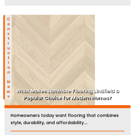
Construction News
What Makes Laminate Flooring Lindfield a
Popular Choice for Modern Homes?
Homeowners today want flooring that combines
style, durability, and affordability....