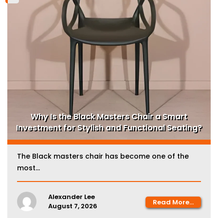
Why Is the Black Masters Chair a Smart
Investment for Stylish and Functional Seating?
The Black masters chair has become one of the
most...
Alexander Lee
Read More...
August 7, 2026