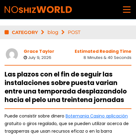
CATEGORY
blog
POST
Grace Taylor
Estimated Reading Time
July 9, 2026
8 Minutes & 40 Seconds
Las plazos con el fin de seguir las
instalaciones sobre puesta varian
entre una temporada desplazandolo
hacia el pelo una treintena jornadas
Puede consistir sobre dinero
Botemania Casino aplicación
gratuito o giros regalado, que se pueden utilizar acerca de
tragaperras que usan recursos eficaz o en la barra