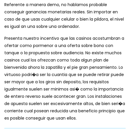
Referente a manera demo, no hablamos probable
conseguir ganancias monetarias reales. Sin importar en
caso de que usas cualquier celular o bien la pildora, el nivel
es igual an una sobre una ordenador.
Presenta nuestro incentivo que las casinos acostumbran a
ofertar como pormenor a una oferta sobre bono con
tanque o la propuesta sobre audiencia. No existe muchos
casinos cual los ofrezcan como toda algun plan de
bienvenida ahora la zapatilla y el pie gran pensamiento. Lo
virtuoso podri�a ser la cuantia que se puede retirar puede
ser mayor que a los giros sin deposito, los requisitos
igualmente suelen ser minimos asi� como la importancia
de entero reverso suele acontecer gran. Los instalaciones
de apuesta suelen ser excesivamente altos, de bien seri�a
corriente cual posean reducida una beneficio principio que
es posible conseguir que usan ellos.