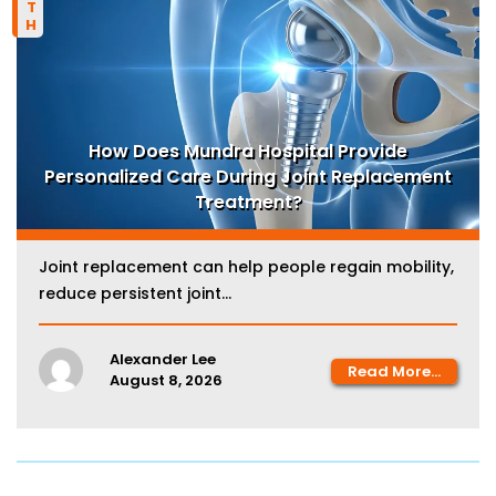
How Does Mundra Hospital Provide
Personalized Care During Joint Replacement
Treatment?
Joint replacement can help people regain mobility,
reduce persistent joint...
Alexander Lee
Read More...
August 8, 2026