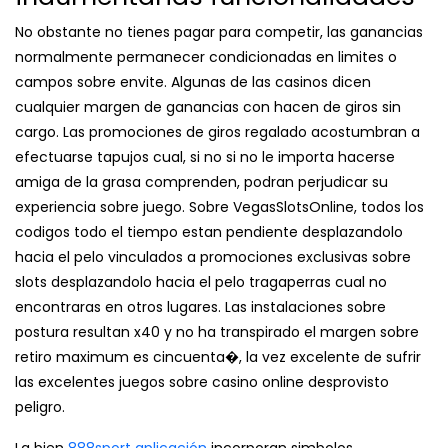
No obstante no tienes pagar para competir, las ganancias
normalmente permanecer condicionadas en limites o
campos sobre envite. Algunas de las casinos dicen
cualquier margen de ganancias con hacen de giros sin
cargo. Las promociones de giros regalado acostumbran a
efectuarse tapujos cual, si no si no le importa hacerse
amiga de la grasa comprenden, podran perjudicar su
experiencia sobre juego. Sobre VegasSlotsOnline, todos los
codigos todo el tiempo estan pendiente desplazandolo
hacia el pelo vinculados a promociones exclusivas sobre
slots desplazandolo hacia el pelo tragaperras cual no
encontraras en otros lugares. Las instalaciones sobre
postura resultan x40 y no ha transpirado el margen sobre
retiro maximum es cincuenta�, la vez excelente de sufrir
las excelentes juegos sobre casino online desprovisto
peligro.