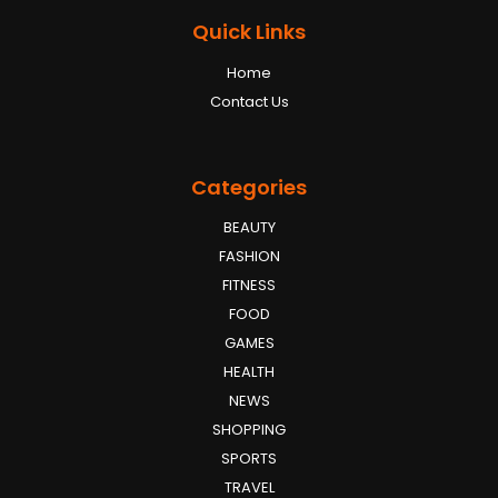
Quick Links
Home
Contact Us
Categories
BEAUTY
FASHION
FITNESS
FOOD
GAMES
HEALTH
NEWS
SHOPPING
SPORTS
TRAVEL