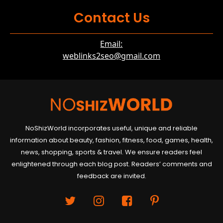
Contact Us
Email:
weblinks2seo@gmail.com
NoShizWorld incorporates useful, unique and reliable
information about beauty, fashion, fitness, food, games, health,
news, shopping, sports & travel. We ensure readers feel
enlightened through each blog post. Readers’ comments and
feedback are invited.