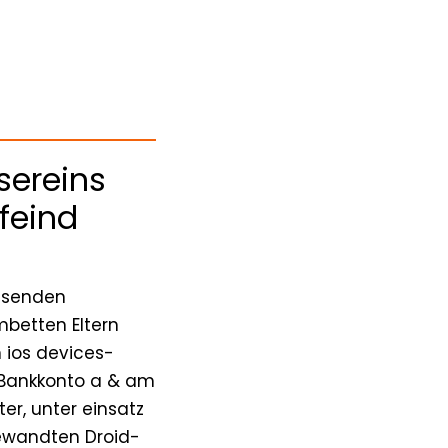
sereins
feind
n
r senden
betten Eltern
 ios devices-
m Bankkonto a & am
er, unter einsatz
ewandten Droid-