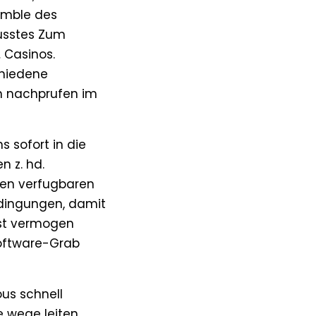
semble des
usstes Zum
 Casinos.
chiedene
n nachprufen im
s sofort in die
 z. hd.
ten verfugbaren
edingungen, damit
nst vermogen
Software-Grab
ous schnell
 wege leiten.