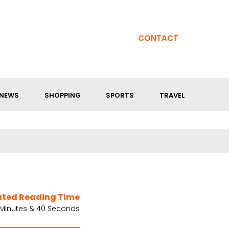
CONTACT
NEWS
SHOPPING
SPORTS
TRAVEL
ated Reading Time
 Minutes & 40 Seconds