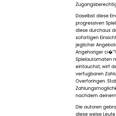
Zugangsberechtigu
Daselbst diese Err
progressiven Spie
diese durchaus da
sofortigen Einsic
jeglicher Angebot
Angehoriger ci�”?
Spielautomaten mi
eintauchst, wirf 
verfugbaren Zahl
Overforingen. Stob
Zahlungsmoglichke
nachdem deinem St
Die autoren gebra
diese weise Leut