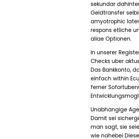
sekundar dahinter
Geldtransfer selbi
amyotrophic late
respons etliche un
aliae Optionen.
In unserer Registe
Checks uber aktu
Das Bankkonto, da
einfach within Ecu
ferner Sofortuber
Entwicklungsmogl
Unabhangige Agent
Damit sei sicherg
man sagt, sie sei
wie nahebei Dies