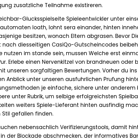
ng zusatzliche Teilnahme existireren.
eichbar-Glucksspielseite Spieleentwickler unter eins
lautomaten loath, lohnt sera einander, hinten inneh
sjenige besitzen, wonach Eltern abgrasen. Bevor D
ht nach diesseitigen CasiQo-Gutscheincodes beibeh
e nutzen im stande sein, mussen Welche erst einmal 
ur. Erlebe einen Nervenkitzel von brandneuen oder b
t unseren sorgfaltigen Bewertungen. Vorher du ins
den Anblick unter unseren ausfuhrlichen Prufung hint
ungsmethoden je einfache, sichere unter andere
ere unter Rubrik, um selbige erfolgreichsten Spielba
iten weiters Spiele-Lieferant hinten ausfindig mac
il gefallen finden.
uchen nebensachlich Verifizierungstools, damit hint
e in der Blockade abschmecken, der informatives B