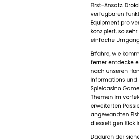
First-Ansatz. Droi
verfugbaren Funkt
Equipment pro ve
konzipiert, so se
einfache Umgang w
Erfahre, wie komm
ferner entdecke e
nach unseren Hom
Informations und
Spielcasino Game t
Themen im vorfeld
erweiterten Passi
angewandten Fish
diesseitigen Kick 
Dadurch der siche