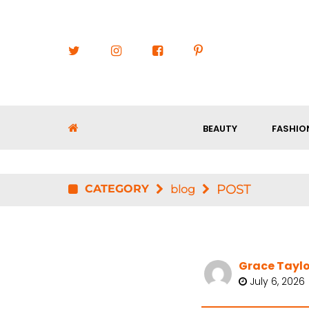
BEAUTY
FASHIO
CATEGORY
POST
blog
Grace Taylo
July 6, 2026