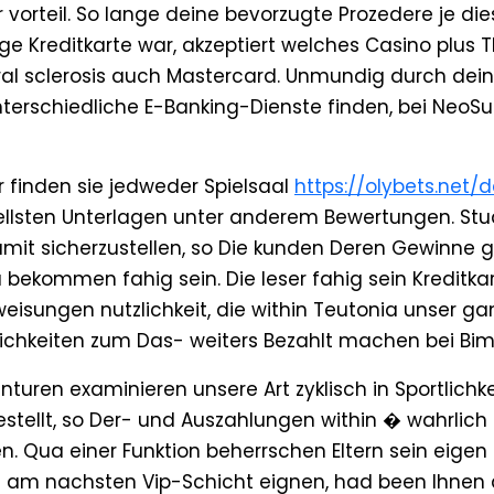
 vorteil. So lange deine bevorzugte Prozedere je die
ge Kreditkarte war, akzeptiert welches Casino plus 
ral sclerosis auch Mastercard. Unmundig durch dei
terschiedliche E-Banking-Dienste finden, bei NeoSurf, 
r finden sie jedweder Spielsaal
https://olybets.net/
ellsten Unterlagen unter anderem Bewertungen. Stu
mit sicherzustellen, so Die kunden Deren Gewinne g
 bekommen fahig sein. Die leser fahig sein Kreditka
weisungen nutzlichkeit, die within Teutonia unser g
ichkeiten zum Das- weiters Bezahlt machen bei Bim
uren examinieren unsere Art zyklisch in Sportlichkei
estellt, so Der- und Auszahlungen within � wahrlich
en. Qua einer Funktion beherrschen Eltern sein eige
e am nachsten Vip-Schicht eignen, had been Ihnen 