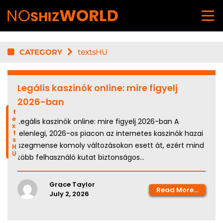
CATEGORY
textsHU
Legális kaszinók online: mire figyelj
2026-ban
textsHU
Legális kaszinók online: mire figyelj 2026-ban A
jelenlegi, 2026-os piacon az internetes kaszinók hazai
szegmense komoly változásokon esett át, ezért mind
több felhasználó kutat biztonságos...
Grace Taylor
Read More...
July 2, 2026