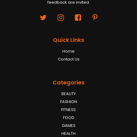
feedback are invited.
Quick Links
Home
Contact Us
Categories
BEAUTY
FASHION
FITNESS
FOOD
GAMES
HEALTH