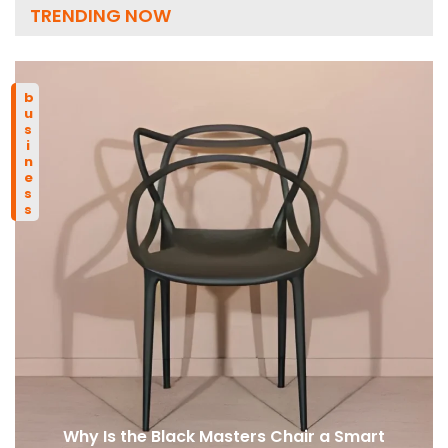
TRENDING NOW
business
Why Is the Black Masters Chair a Smart