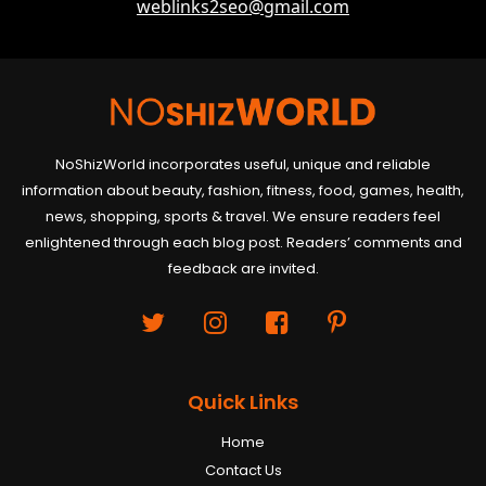
weblinks2seo@gmail.com
NoShizWorld incorporates useful, unique and reliable
information about beauty, fashion, fitness, food, games, health,
news, shopping, sports & travel. We ensure readers feel
enlightened through each blog post. Readers’ comments and
feedback are invited.
Quick Links
Home
Contact Us