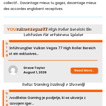
collectif… Davantage mieux tu gagez, davantage mieux
des accordes englobent receptives.
Vulkan Vegas 77 High Roller Bereich: Ein
YOU MAY ALSO LIKE
Leitfaden für erfahrene Spieler
blog
EinführungDer Vulkan Vegas 77 High Roller Bereich
ist ein exklusives...
Grace Taylor
Read More...
August 1, 2026
Relax Gaming kazinoji v Sloveniji
blog
UvodRelax Gaming je podjetje, ki se ukvarja z
razvojem iger...