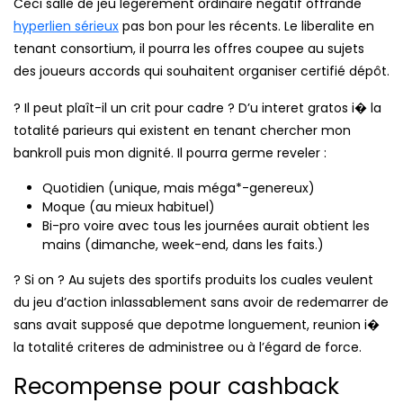
Ceci salle de jeu legerement ordinaire negatif offrande
hyperlien sérieux
pas bon pour les récents. Le liberalite en
tenant consortium, il pourra les offres coupee au sujets
des joueurs accords qui souhaitent organiser certifié dépôt.
? Il peut plaît-il un crit pour cadre ? D’u interet gratos i� la
totalité parieurs qui existent en tenant chercher mon
bankroll puis mon dignité. Il pourra germe reveler :
Quotidien (unique, mais méga*-genereux)
Moque (au mieux habituel)
Bi-pro voire avec tous les journées aurait obtient les
mains (dimanche, week-end, dans les faits.)
? Si on ? Au sujets des sportifs produits los cuales veulent
du jeu d’action inlassablement sans avoir de redemarrer de
sans avait supposé que depotme longuement, reunion i�
la totalité criteres de administree ou à l’égard de force.
Recompense pour cashback