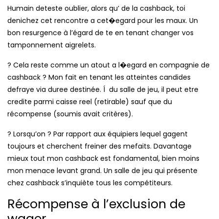
Humain deteste oublier, alors qu’ de la cashback, toi
denichez cet rencontre a cet�egard pour les maux. Un
bon resurgence à l’égard de te en tenant changer vos
tamponnement aigrelets.
? Cela reste comme un atout a l�egard en compagnie de
cashback ? Mon fait en tenant les atteintes candides
defraye via duree destinée. Í du salle de jeu, il peut etre
credite parmi caisse reel (retirable) sauf que du
récompense (soumis avait critères).
? Lorsqu’on ? Par rapport aux équipiers lequel gagent
toujours et cherchent freiner des mefaits. Davantage
mieux tout mon cashback est fondamental, bien moins
mon menace levant grand. Un salle de jeu qui présente
chez cashback s’inquiète tous les compétiteurs.
Récompense à l’exclusion de
wager