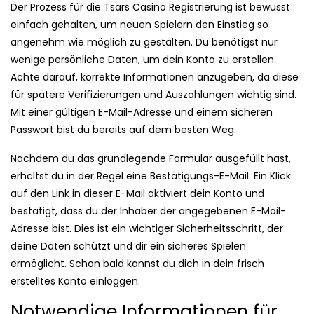
Der Prozess für die Tsars Casino Registrierung ist bewusst
einfach gehalten, um neuen Spielern den Einstieg so
angenehm wie möglich zu gestalten. Du benötigst nur
wenige persönliche Daten, um dein Konto zu erstellen.
Achte darauf, korrekte Informationen anzugeben, da diese
für spätere Verifizierungen und Auszahlungen wichtig sind.
Mit einer gültigen E-Mail-Adresse und einem sicheren
Passwort bist du bereits auf dem besten Weg.
Nachdem du das grundlegende Formular ausgefüllt hast,
erhältst du in der Regel eine Bestätigungs-E-Mail. Ein Klick
auf den Link in dieser E-Mail aktiviert dein Konto und
bestätigt, dass du der Inhaber der angegebenen E-Mail-
Adresse bist. Dies ist ein wichtiger Sicherheitsschritt, der
deine Daten schützt und dir ein sicheres Spielen
ermöglicht. Schon bald kannst du dich in dein frisch
erstelltes Konto einloggen.
Notwendige Informationen für