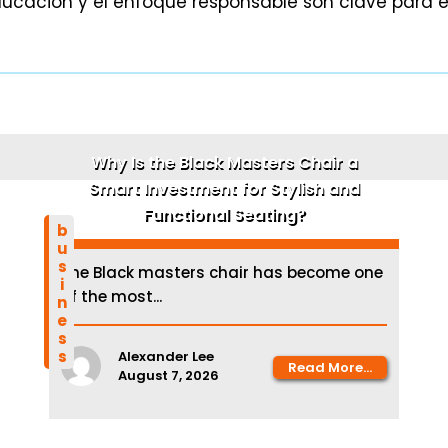
ducación y el enfoque responsable son clave para el
Why Is the Black Masters Chair a
Smart Investment for Stylish and
Functional Seating?
business
The Black masters chair has become one
of the most...
Alexander Lee
Read More...
August 7, 2026