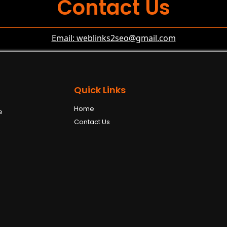
Contact Us
Email: weblinks2seo@gmail.com
Quick Links
Home
e
Contact Us