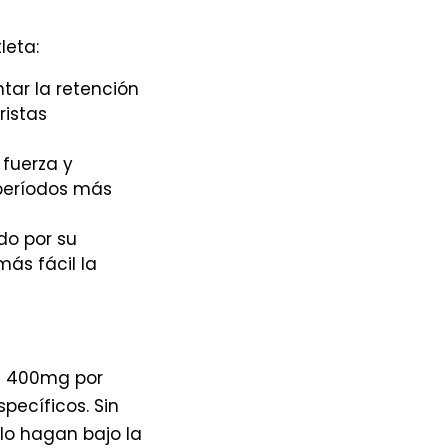
leta:
ar la retención
ristas
 fuerza y
 períodos más
do por su
ás fácil la
 a 400mg por
pecíficos. Sin
lo hagan bajo la