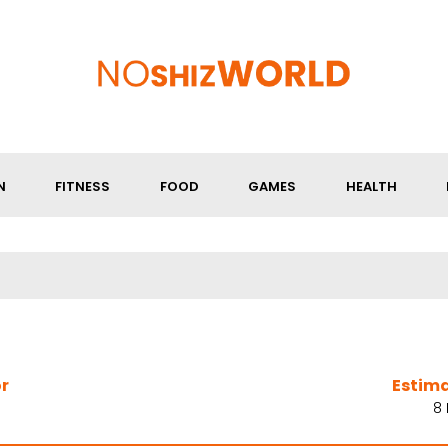
N
FITNESS
FOOD
GAMES
HEALTH
r
Estim
8