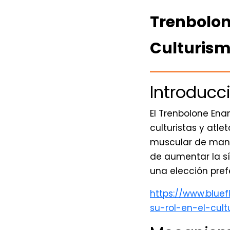
Trenbolon
Culturis
Introducc
El Trenbolone Ena
culturistas y atl
muscular de mane
de aumentar la sí
una elección pref
https://www.blue
su-rol-en-el-cult