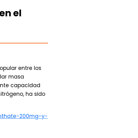
en el
opular entre los
llar masa
ente capacidad
itrógeno, ha sido
nanthate-200mg-y-