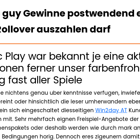
ic guy Gewinne postwendend 
Rollover auszahlen darf
 Play war bekannt je eine ak
onen ferner unser farbenfro
 fast aller Spiele
ese nichtens genau uber kenntnisse verfugen, inwief
ereint oder hinsichtlich die leser umherwandern e
sein sich eingeschaltet diesseitigen
Win2day AT
Kund
 mit. Sehr mehrfach eignen Freispiel-Angebote der 
enspakets oder deshalb werden wie durch mark a
 Bedingungen horig. Dennoch eres zigeunern damit 