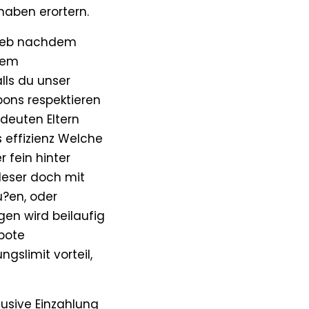
haben erortern.
nhieb nachdem
esem
lls du unser
pons respektieren
ndeuten Eltern
 effizienz Welche
r fein hinter
 leser doch mit
u?en, oder
en wird beilaufig
ebote
slimit vorteil,
lusive Einzahlung