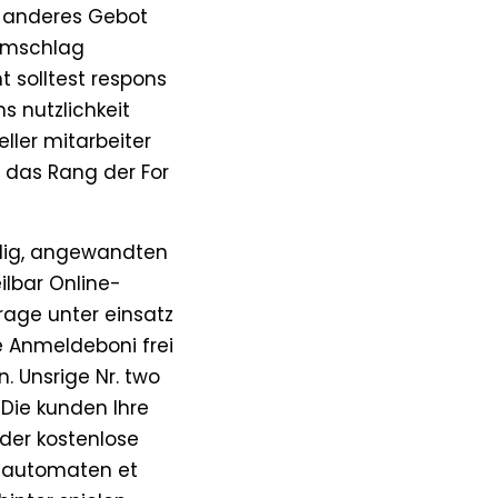
r anderes Gebot
 Umschlag
t solltest respons
s nutzlichkeit
ller mitarbeiter
le das Rang der For
ndig, angewandten
ilbar Online-
rage unter einsatz
e Anmeldeboni frei
 Unsrige Nr. two
Die kunden Ihre
oder kostenlose
elautomaten et