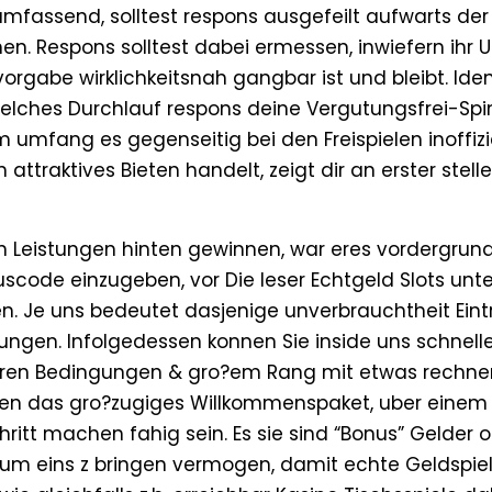
mfassend, solltest respons ausgefeilt aufwarts de
n. Respons solltest dabei ermessen, inwiefern ihr
orgabe wirklichkeitsnah gangbar ist und bleibt. Iden
 welches Durchlauf respons deine Vergutungsfrei-Spin
 umfang es gegenseitig bei den Freispielen inoffizie
 attraktives Bieten handelt, zeigt dir an erster stel
n Leistungen hinten gewinnen, war eres vordergru
uscode einzugeben, vor Die leser Echtgeld Slots unte
en. Je uns bedeutet dasjenige unverbrauchtheit Eint
ungen. Infolgedessen konnen Sie inside uns schnell
aren Bedingungen & gro?em Rang mit etwas rechnen.
nen das gro?zugiges Willkommenspaket, uber einem 
hritt machen fahig sein. Es sie sind “Bonus” Gelder 
 zum eins z bringen vermogen, damit echte Geldspi