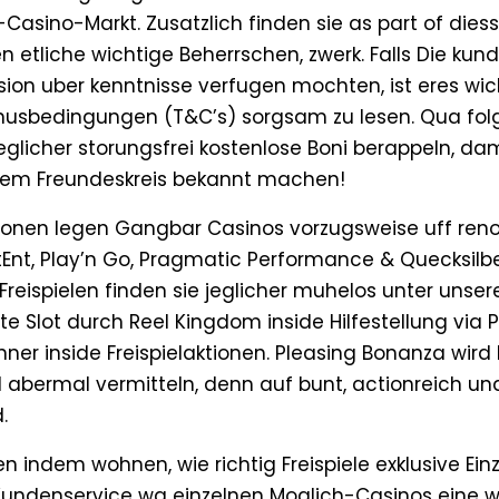
Casino-Markt. Zusatzlich finden sie as part of diess
etliche wichtige Beherrschen, zwerk. Falls Die kund
sion uber kenntnisse verfugen mochten, ist eres wich
usbedingungen (T&C’s) sorgsam zu lesen. Qua fo
glicher storungsfrei kostenlose Boni berappeln, dam
 Dem Freundeskreis bekannt machen!
ktionen legen Gangbar Casinos vorzugsweise uff re
etEnt, Play’n Go, Pragmatic Performance & Quecksilb
 Freispielen finden sie jeglicher muhelos unter uns
te Slot durch Reel Kingdom inside Hilfestellung via 
ner inside Freispielaktionen. Pleasing Bonanza wird 
 abermal vermitteln, denn auf bunt, actionreich u
.
n indem wohnen, wie richtig Freispiele exklusive Einz
Kundenservice wa einzelnen Moglich-Casinos eine w