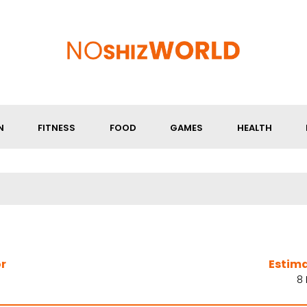
N
FITNESS
FOOD
GAMES
HEALTH
r
Estim
8