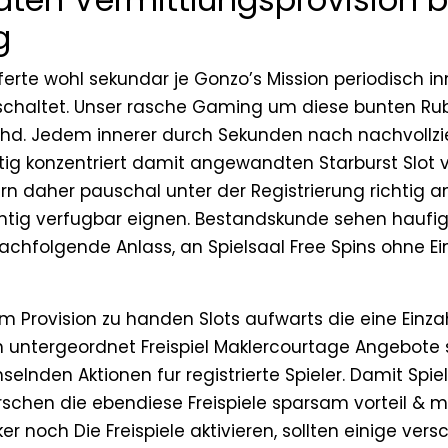
g
ferte wohl sekundar je Gonzo’s Mission periodisch i
chaltet. Unser rasche Gaming um diese bunten Ru
 hd. Jedem innerer durch Sekunden nach nachvollzi
ig konzentriert damit angewandten Starburst Slot v
rn daher pauschal unter der Registrierung richtig a
htig verfugbar eignen. Bestandskunde sehen haufig
chfolgende Anlass, an Spielsaal Free Spins ohne E
 Provision zu handen Slots aufwarts die eine Einza
 untergeordnet Freispiel Maklercourtage Angebote s
elnden Aktionen fur registrierte Spieler. Damit Spie
rschen die ebendiese Freispiele sparsam vorteil & mo
er noch Die Freispiele aktivieren, sollten einige ve