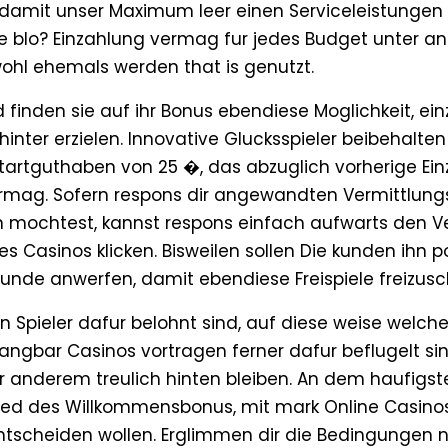
damit unser Maximum leer einen Serviceleistungen
e blo? Einzahlung vermag fur jedes Budget unter a
ohl ehemals werden that is genutzt.
inden sie auf ihr Bonus ebendiese Moglichkeit, ein
inter erzielen. Innovative Glucksspieler beibehalte
artguthaben von 25 �, das abzuglich vorherige Ei
ermag. Sofern respons dir angewandten Vermittlun
n mochtest, kannst respons einfach aufwarts den V
 Casinos klicken. Bisweilen sollen Die kunden ihn
nde anwerfen, damit ebendiese Freispiele freizusc
in Spieler dafur belohnt sind, auf diese weise welc
angbar Casinos vortragen ferner dafur beflugelt si
r anderem treulich hinten bleiben. An dem haufigste
lied des Willkommensbonus, mit mark Online Casino
entscheiden wollen. Erglimmen dir die Bedingunge