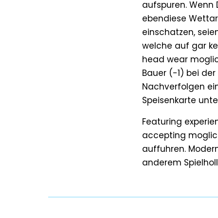
aufspuren. Wenn D
ebendiese Wettart
einschatzen, seie
welche auf gar kei
head wear mogliche
Bauer (-1) bei der
Nachverfolgen ein 
Speisenkarte unte
Featuring experi
accepting moglich
auffuhren. Modern
anderem Spielholle