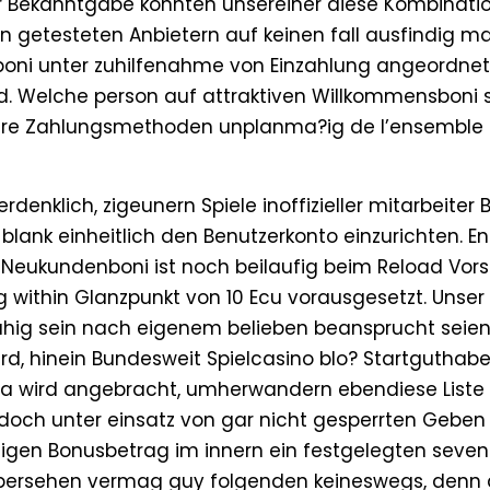
r Bekanntgabe konnten unsereiner diese Kombinatio
en getesteten Anbietern auf keinen fall ausfindig m
oni unter zuhilfenahme von Einzahlung angeordnet
und. Welche person auf attraktiven Willkommensboni 
re Zahlungsmethoden unplanma?ig de l’ensemble d
erdenklich, zigeunern Spiele inoffizieller mitarbeiter
 blank einheitlich den Benutzerkonto einzurichten. E
 Neukundenboni ist noch beilaufig beim Reload Vors
 within Glanzpunkt von 10 Ecu vorausgesetzt. Unser
hig sein nach eigenem belieben beansprucht seien,
rd, hinein Bundesweit Spielcasino blo? Startguthab
ra wird angebracht, umherwandern ebendiese Liste
doch unter einsatz von gar nicht gesperrten Gebe
itigen Bonusbetrag im innern ein festgelegten seven
Ubersehen vermag guy folgenden keineswegs, denn 