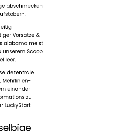
lege abschmecken
ufstobern.
eitig
tiger Vorsatze &
aus alabama meist
qua unserem Scoop
l leer.
ese dezentrale
 Mehrlinien-
tern einander
formations zu
er LuckyStart
selbige