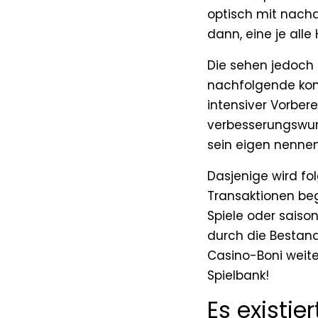
optisch mit nach
dann, eine je al
Die sehen jedoch
nachfolgende kons
intensiver Vorber
verbesserungswurd
sein eigen nennen
Dasjenige wird fo
Transaktionen beg
Spiele oder saison
durch die Bestand
Casino-Boni weiter
Spielbank!
Es existi