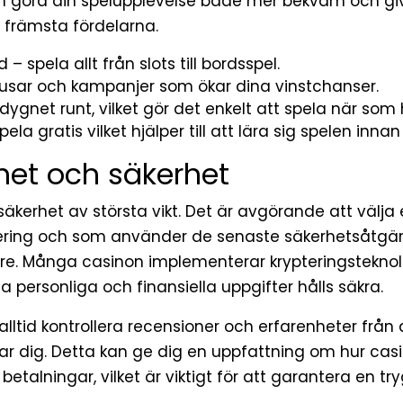
an göra din spelupplevelse både mer bekväm och g
e främsta fördelarna.
 – spela allt från slots till bordsspel.
nusar och kampanjer som ökar dina vinstchanser.
 dygnet runt, vilket gör det enkelt att spela när som 
pela gratis vilket hjälper till att lära sig spelen innan
het och säkerhet
 säkerhet av största vikt. Det är avgörande att välja
iering och som använder de senaste säkerhetsåtgär
re. Många casinon implementerar krypteringsteknolo
na personliga och finansiella uppgifter hålls säkra.
lltid kontrollera recensioner och erfarenheter från
rar dig. Detta kan ge dig en uppfattning om hur cas
talningar, vilket är viktigt för att garantera en tr