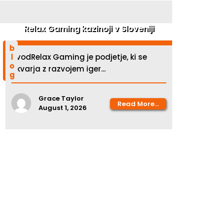
Relax Gaming kazinoji v Sloveniji
blog
UvodRelax Gaming je podjetje, ki se
ukvarja z razvojem iger...
Grace Taylor
Read More...
August 1, 2026