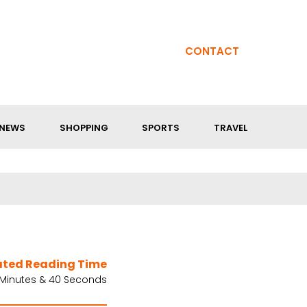
CONTACT
NEWS
SHOPPING
SPORTS
TRAVEL
ated Reading Time
 Minutes & 40 Seconds