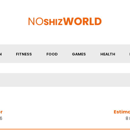
N
FITNESS
FOOD
GAMES
HEALTH
r
Estim
26
8