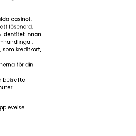
alda casinot.
ett lösenord.
 identitet innan
D-handlingar.
 som kreditkort,
onerna för din
h bekräfta
uter.
pplevelse.