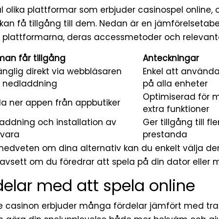
tal olika plattformar som erbjuder casinospel online, o
kan få tillgång till dem. Nedan är en jämförelsetab
 plattformarna, deras accessmetoder och relevant
man får tillgång
Anteckningar
gänglig direkt via webbläsaren
Enkel att använda
 nedladdning
på alla enheter
Optimiserad för 
a ner appen från appbutiker
extra funktioner
addning och installation av
Ger tillgång till fl
vara
prestanda
edveten om dina alternativ kan du enkelt välja de
avsett om du föredrar att spela på din dator eller m
delar med att spela online
ne casinon erbjuder många fördelar jämfört med trad