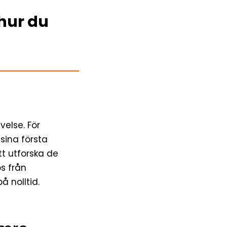
 hur du
else. För
sina första
t utforska de
ps från
å nolltid.