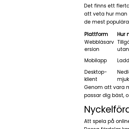
Det finns ett fler
att veta hur man 
de mest populära
Plattform
Hur 
Webbläsarv
Till
ersion
utan
Mobilapp
Ladd
Desktop-
Nedl
klient
mjuk
Genom att vara m
passar dig bäst, o
Nyckelför
Att spela på onli