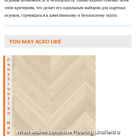
игровые возможности и безопасность. Пинко казино отвечает всем
этим критериям, что делает его идеальным выбором для азартных
игроков, стремящихся к качественному и безопасному опыту.
YOU MAY ALSO LIKE
Construction News
What Makes Laminate Flooring Lindfield a