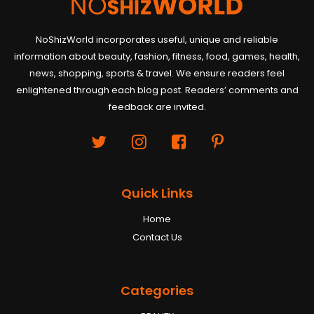
NoShizWorld incorporates useful, unique and reliable
information about beauty, fashion, fitness, food, games, health,
news, shopping, sports & travel. We ensure readers feel
enlightened through each blog post. Readers’ comments and
feedback are invited.
Quick Links
Home
Contact Us
Categories