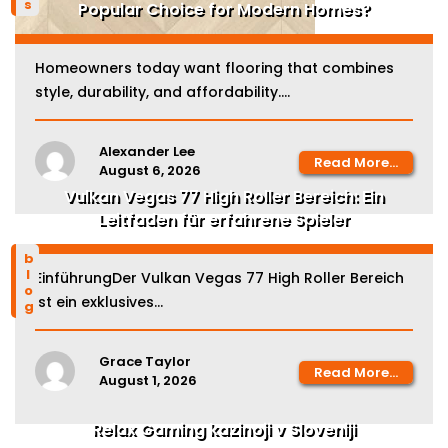
Popular Choice for Modern Homes?
Homeowners today want flooring that combines
style, durability, and affordability....
Alexander Lee
Read More...
August 6, 2026
Vulkan Vegas 77 High Roller Bereich: Ein
Leitfaden für erfahrene Spieler
blog
EinführungDer Vulkan Vegas 77 High Roller Bereich
ist ein exklusives...
Grace Taylor
Read More...
August 1, 2026
Relax Gaming kazinoji v Sloveniji