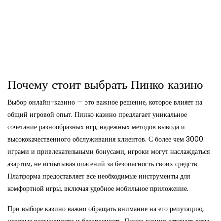
Почему стоит выбрать Пинко казино
Выбор онлайн-казино — это важное решение, которое влияет на
общий игровой опыт. Пинко казино предлагает уникальное
сочетание разнообразных игр, надежных методов вывода и
высококачественного обслуживания клиентов. С более чем 3000
играми и привлекательными бонусами, игроки могут наслаждаться
азартом, не испытывая опасений за безопасность своих средств.
Платформа предоставляет все необходимые инструменты для
комфортной игры, включая удобное мобильное приложение.
При выборе казино важно обращать внимание на его репутацию,