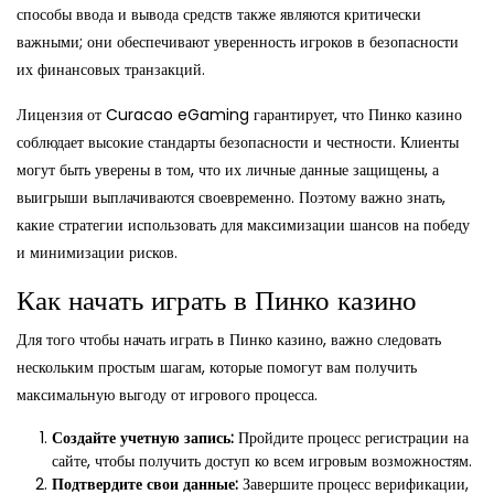
способы ввода и вывода средств также являются критически
важными; они обеспечивают уверенность игроков в безопасности
их финансовых транзакций.
Лицензия от Curacao eGaming гарантирует, что Пинко казино
соблюдает высокие стандарты безопасности и честности. Клиенты
могут быть уверены в том, что их личные данные защищены, а
выигрыши выплачиваются своевременно. Поэтому важно знать,
какие стратегии использовать для максимизации шансов на победу
и минимизации рисков.
Как начать играть в Пинко казино
Для того чтобы начать играть в Пинко казино, важно следовать
нескольким простым шагам, которые помогут вам получить
максимальную выгоду от игрового процесса.
Создайте учетную запись:
Пройдите процесс регистрации на
сайте, чтобы получить доступ ко всем игровым возможностям.
Подтвердите свои данные:
Завершите процесс верификации,