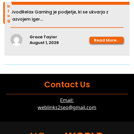
blog
UvodRelax Gaming je podjetje, ki se ukvarja z
razvojem iger...
Grace Taylor
Read More...
August 1, 2026
Contact Us
Email:
weblinks2seo@gmail.com