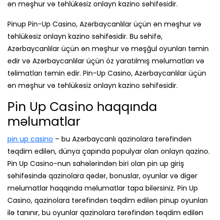
ən məşhur və təhlükəsiz onlayn kazino səhifəsidir.
Pinup Pin-Up Casino, Azərbaycanlılar üçün ən məşhur və
təhlükəsiz onlayn kazino səhifəsidir. Bu səhifə,
Azərbaycanlılar üçün ən məşhur və məşğul oyunları təmin
edir və Azərbaycanlılar üçün öz yaratılmış məlumatları və
təlimatları təmin edir. Pin-Up Casino, Azərbaycanlılar üçün
ən məşhur və təhlükəsiz onlayn kazino səhifəsidir.
Pin Up Casino haqqında
məlumatlar
pin up casino
– bu Azərbaycanlı qazinolara tərəfindən
təqdim edilən, dünya çapında populyar olan onlayn qazino.
Pin Up Casino-nun sahələrindən biri olan pin up giriş
səhifəsində qazinolara qədər, bonuslar, oyunlar və digər
məlumatlar haqqında məlumatlar tapa bilərsiniz. Pin Up
Casino, qazinolara tərəfindən təqdim edilən pinup oyunları
ilə tanınır, bu oyunlar qazinolara tərəfindən təqdim edilən