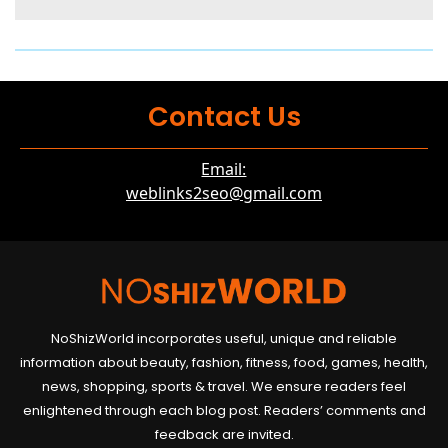
Contact Us
Email:
weblinks2seo@gmail.com
NoShizWorld incorporates useful, unique and reliable
information about beauty, fashion, fitness, food, games, health,
news, shopping, sports & travel. We ensure readers feel
enlightened through each blog post. Readers’ comments and
feedback are invited.