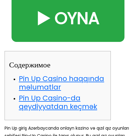
▶️ OYNA
Содержимое
Pin Up Casino haqqında
məlumatlar
Pin Up Casino-da
qeydiyyatdan keçmək
Pin Up giriş Azərbaycanda onlayn kazino və qızıl qız oyunları
səhifəsi Pin-Up Casino ilə tanış olunur. Bu qızıl qız oyunları