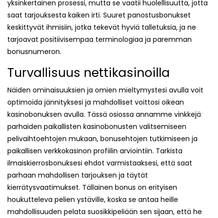
yksinkertainen prosessi, mutta se vaatii huolellisuutta, jotta
saat tarjouksesta kaiken irti.
Suuret panostusbonukset
keskittyvät ihmisiin, jotka tekevät hyviä talletuksia, ja ne
tarjoavat positiivisempaa terminologiaa ja paremman
bonusnumeron.
Turvallisuus nettikasinoilla
Näiden ominaisuuksien ja omien mieltymystesi avulla voit
optimoida jännityksesi ja mahdolliset voittosi oikean
kasinobonuksen avulla. Tässä osiossa annamme vinkkejä
parhaiden paikallisten kasinobonusten valitsemiseen
pelivaihtoehtojen mukaan, bonusehtojen tutkimiseen ja
paikallisen verkkokasinon profiilin arviointiin. Tarkista
ilmaiskierrosbonuksesi ehdot varmistaaksesi, että saat
parhaan mahdollisen tarjouksen ja täytät
kierrätysvaatimukset. Tällainen bonus on erityisen
houkutteleva pelien ystäville, koska se antaa heille
mahdollisuuden pelata suosikkipeliään sen sijaan, että he