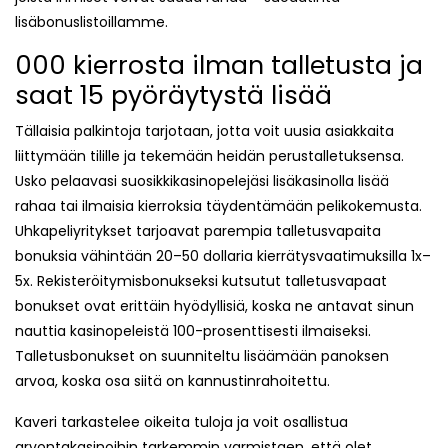
lisäbonuslistoillamme.
000 kierrosta ilman talletusta ja
saat 15 pyöräytystä lisää
Tällaisia ​​palkintoja tarjotaan, jotta voit uusia asiakkaita
liittymään tilille ja tekemään heidän perustalletuksensa.
Usko pelaavasi suosikkikasinopelejäsi lisäkasinolla lisää
rahaa tai ilmaisia ​​kierroksia täydentämään pelikokemusta.
Uhkapeliyritykset tarjoavat parempia talletusvapaita
bonuksia vähintään 20–50 dollaria kierrätysvaatimuksilla 1x–
5x. Rekisteröitymisbonukseksi kutsutut talletusvapaat
bonukset ovat erittäin hyödyllisiä, koska ne antavat sinun
nauttia kasinopeleistä 100-prosenttisesti ilmaiseksi.
Talletusbonukset on suunniteltu lisäämään panoksen
arvoa, koska osa siitä on kannustinrahoitettu.
Kaveri tarkastelee oikeita tuloja ja voit osallistua
arvontakasinoihin tarkemmin varmistaen, että olet