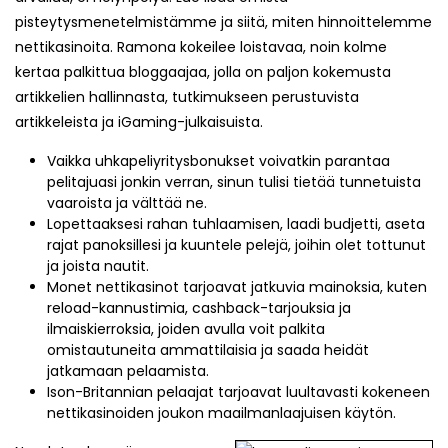
pisteytysmenetelmistämme ja siitä, miten hinnoittelemme
nettikasinoita. Ramona kokeilee loistavaa, noin kolme
kertaa palkittua bloggaajaa, jolla on paljon kokemusta
artikkelien hallinnasta, tutkimukseen perustuvista
artikkeleista ja iGaming-julkaisuista.
Vaikka uhkapeliyritysbonukset voivatkin parantaa
pelitajuasi jonkin verran, sinun tulisi tietää tunnetuista
vaaroista ja välttää ne.
Lopettaaksesi rahan tuhlaamisen, laadi budjetti, aseta
rajat panoksillesi ja kuuntele pelejä, joihin olet tottunut
ja joista nautit.
Monet nettikasinot tarjoavat jatkuvia mainoksia, kuten
reload-kannustimia, cashback-tarjouksia ja
ilmaiskierroksia, joiden avulla voit palkita
omistautuneita ammattilaisia ​​ja saada heidät
jatkamaan pelaamista.
Ison-Britannian pelaajat tarjoavat luultavasti kokeneen
nettikasinoiden joukon maailmanlaajuisen käytön.