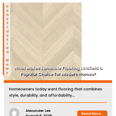
Construction News
What Makes Laminate Flooring Lindfield a
Popular Choice for Modern Homes?
Homeowners today want flooring that combines
style, durability, and affordability....
Alexander Lee
Read More...
August 6, 2026