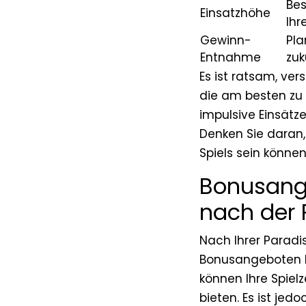
Bes
Einsatzhöhe
Ihr
Gewinn-
Pla
Entnahme
zuk
Es ist ratsam, ve
die am besten zu I
impulsive Einsätze
Denken Sie daran,
Spiels sein können
Bonusange
nach der 
Nach Ihrer Paradi
Bonusangeboten ko
können Ihre Spiel
bieten. Es ist je