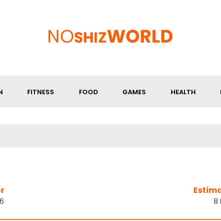
N
FITNESS
FOOD
GAMES
HEALTH
r
Estim
26
8