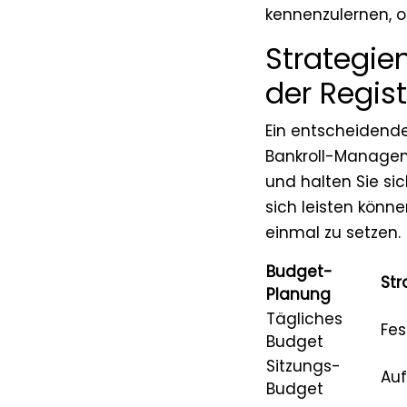
kennenzulernen, o
Strategie
der Regis
Ein entscheidender
Bankroll-Manageme
und halten Sie sic
sich leisten könne
einmal zu setzen.
Budget-
Str
Planung
Tägliches
Fes
Budget
Sitzungs-
Auf
Budget