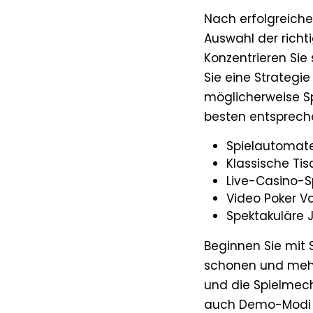
Nach erfolgreiche
Auswahl der richt
Konzentrieren Sie 
Sie eine Strategi
möglicherweise Spi
besten entsprech
Spielautomate
Klassische Tis
Live-Casino-Sp
Video Poker Va
Spektakuläre 
Beginnen Sie mit S
schonen und mehr 
und die Spielmech
auch Demo-Modi an