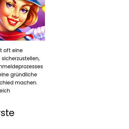
t oft eine
sicherzustellen,
s Anmeldeprozesses
 eine gründliche
schied machen.
reich
rste