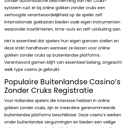
Zonder automatische bescherming van het Cruks-
systeem rust er bij online gokken zonder cruks een
verhoogde verantwoordelijkheid op de speler zelf.
Internationale gokkasten bieden vaak eigen instrumenten
waaronder inzetlimieten, time-outs en zelf-uitsluiting aan.
Het is essentieel dat spelers hun eigen grenzen stellen en
deze strikt handhaven wanneer ze kiezen voor online
gokken zonder cruks op buitenlandse platforms.
Verantwoord gamen blijft van essentieel belang, ongeacht
welk type casino je gebruikt.
Populaire Buitenlandse Casino’s
Zonder Cruks Registratie
Voor Hollandse spelers die interesse hebben in online
gokken zonder cruks, zijn er meerdere gerenommeerde
buitenlandse platforms beschikbaar. Deze casino’s werken
onder buitenlandse vergunningen en bieden een veilige