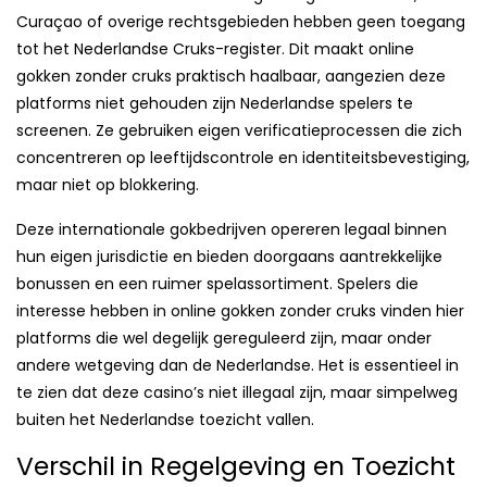
Curaçao of overige rechtsgebieden hebben geen toegang
tot het Nederlandse Cruks-register. Dit maakt online
gokken zonder cruks praktisch haalbaar, aangezien deze
platforms niet gehouden zijn Nederlandse spelers te
screenen. Ze gebruiken eigen verificatieprocessen die zich
concentreren op leeftijdscontrole en identiteitsbevestiging,
maar niet op blokkering.
Deze internationale gokbedrijven opereren legaal binnen
hun eigen jurisdictie en bieden doorgaans aantrekkelijke
bonussen en een ruimer spelassortiment. Spelers die
interesse hebben in online gokken zonder cruks vinden hier
platforms die wel degelijk gereguleerd zijn, maar onder
andere wetgeving dan de Nederlandse. Het is essentieel in
te zien dat deze casino’s niet illegaal zijn, maar simpelweg
buiten het Nederlandse toezicht vallen.
Verschil in Regelgeving en Toezicht