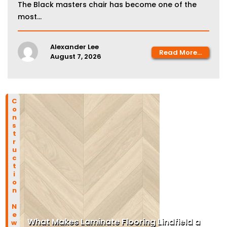
The Black masters chair has become one of the
most...
Alexander Lee
Read More...
August 7, 2026
Construction News
What Makes Laminate Flooring Lindfield a