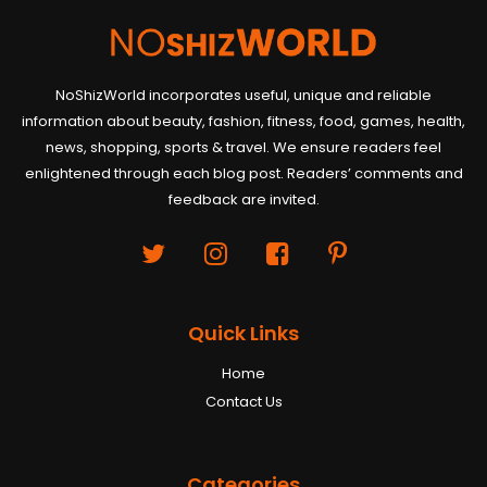
NoShizWorld incorporates useful, unique and reliable
information about beauty, fashion, fitness, food, games, health,
news, shopping, sports & travel. We ensure readers feel
enlightened through each blog post. Readers’ comments and
feedback are invited.
Quick Links
Home
Contact Us
Categories