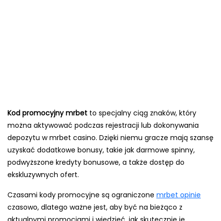
Kod promocyjny mrbet
to specjalny ciąg znaków, który
można aktywować podczas rejestracji lub dokonywania
depozytu w mrbet casino. Dzięki niemu gracze mają szansę
uzyskać dodatkowe bonusy, takie jak darmowe spinny,
podwyższone kredyty bonusowe, a także dostęp do
ekskluzywnych ofert.
Czasami kody promocyjne są ograniczone
mrbet opinie
czasowo, dlatego ważne jest, aby być na bieżąco z
aktualnymi promocjami i wiedzieć, jak skutecznie je