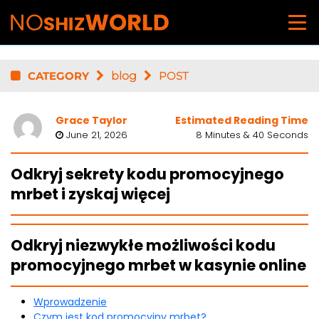
CATEGORY
blog
POST
Grace Taylor
Estimated Reading Time
June 21, 2026
8 Minutes & 40 Seconds
Odkryj sekrety kodu promocyjnego
mrbet i zyskaj więcej
Odkryj niezwykłe możliwości kodu
promocyjnego mrbet w kasynie online
Wprowadzenie
Czym jest kod promocyjny mrbet?