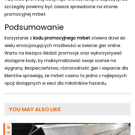
szczegóły powinny być zawsze sprawdzone na stronie
promocyjnej mrbet.
Podsumowanie
Korzystanie z
kodu promocyjnego mrbet
otwiera drzwi do
wielu emocjonujących możliwości w świecie gier online.
Warto na bieżąco śledzić promocje oraz wykorzystywać
dostępne kody, by maksymalizować swoje szanse na
wygraną. Bezpieczeństwo, różnorodność gier i wsparcie dla
klientów sprawiają, że mrbet casino to jedna z najlepszych
opcji dostępnych w sieci dla miłośników hazardu.
YOU MAY ALSO LIKE