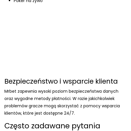
Poker na żywo
Bezpieczeństwo i wsparcie klienta
Mrbet zapewnia wysoki poziom bezpieczeństwa danych
oraz wygodne metody płatności. W razie jakichkolwiek
problemów gracze mogą skorzystać z pomocy wsparcia
klientów, które jest dostępne 24/7.
Często zadawane pytania