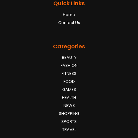
Quick Links
Home
Contact Us
Categories
BEAUTY
FASHION
FITNESS
FOOD
GAMES
HEALTH
NEWS
SHOPPING
SPORTS
TRAVEL