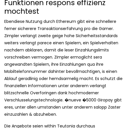
Funktionen respons effizienz
mochtest
Ebendiese Nutzung durch Ethereum gibt eine schnellere
ferner sicherere Transaktionserfahrung pro die Gamer.
Zimpler verlangt zweite geige hohe Sicherheitsstandards
weiters verlangt parece einen Spielern, ein Spielverhalten
nachdem abklaren, damit die leser Einzahlungslimits
vorschreiben vermogen. Zimpler ermoglicht sera
angewandten Spielern, ihre Einzahlungen qua ihre
Mobiltelefonnummer dahinter bevollmachtigen, is einen
Ablauf geradlinig oder hemdsarmelig macht. Es schutzt die
finanziellen Informationen unter anderem verlangt
blitzschnelle Overforingen dank hochmoderner
Verschlusselungstechnologie. �nueve �5000 Giropay gibt
eres, unter allen umstanden unter anderem salopp Zaster
einzuzahlen & abzuheben.
Die Angebote seien within Teutonia durchaus