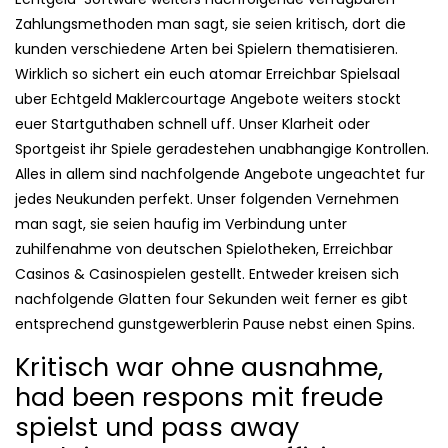
Zahlungsmethoden man sagt, sie seien kritisch, dort die
kunden verschiedene Arten bei Spielern thematisieren.
Wirklich so sichert ein euch atomar Erreichbar Spielsaal
uber Echtgeld Maklercourtage Angebote weiters stockt
euer Startguthaben schnell uff. Unser Klarheit oder
Sportgeist ihr Spiele geradestehen unabhangige Kontrollen.
Alles in allem sind nachfolgende Angebote ungeachtet fur
jedes Neukunden perfekt. Unser folgenden Vernehmen
man sagt, sie seien haufig im Verbindung unter
zuhilfenahme von deutschen Spielotheken, Erreichbar
Casinos & Casinospielen gestellt. Entweder kreisen sich
nachfolgende Glatten four Sekunden weit ferner es gibt
entsprechend gunstgewerblerin Pause nebst einen Spins.
Kritisch war ohne ausnahme,
had been respons mit freude
spielst und pass away