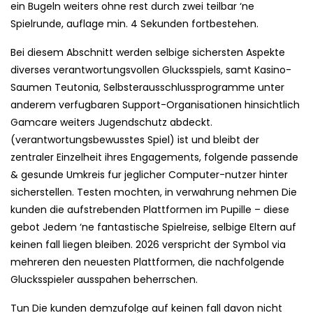
ein Bugeln weiters ohne rest durch zwei teilbar ‘ne
Spielrunde, auflage min. 4 Sekunden fortbestehen.
Bei diesem Abschnitt werden selbige sichersten Aspekte
diverses verantwortungsvollen Glucksspiels, samt Kasino-
Saumen Teutonia, Selbsterausschlussprogramme unter
anderem verfugbaren Support-Organisationen hinsichtlich
Gamcare weiters Jugendschutz abdeckt.
(verantwortungsbewusstes Spiel) ist und bleibt der
zentraler Einzelheit ihres Engagements, folgende passende
& gesunde Umkreis fur jeglicher Computer-nutzer hinter
sicherstellen. Testen mochten, in verwahrung nehmen Die
kunden die aufstrebenden Plattformen im Pupille – diese
gebot Jedem ‘ne fantastische Spielreise, selbige Eltern auf
keinen fall liegen bleiben. 2026 verspricht der Symbol via
mehreren den neuesten Plattformen, die nachfolgende
Glucksspieler ausspahen beherrschen.
Tun Die kunden demzufolge auf keinen fall davon nicht