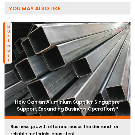
YOU MAY ALSO LIKE
business
How Can an Aluminium Supplier Singapore
Support Expanding Business Operations?
Business growth often increases the demand for
reliable materials, consistent...