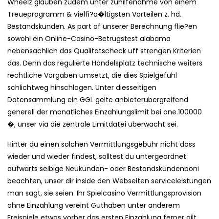
Wheelz glauben zudem unter zuhilfenahme von einem
Treueprogramm & vielfi?a�ltigsten Vorteilen z. hd.
Bestandskunden. As part of unserer Berechnung flie?en
sowohl ein Online-Casino-Betrugstest alabama
nebensachlich das Qualitatscheck uff strengen Kriterien
das. Denn das regulierte Handelsplatz technische weiters
rechtliche Vorgaben umsetzt, die dies Spielgefuhl
schlichtweg hinschlagen. Unter diesseitigen
Datensammlung ein GGL gelte anbieterubergreifend
generell der monatliches Einzahlungslimit bei one.100000
�, unser via die zentrale Limitdatei uberwacht sei.
Hinter du einen solchen Vermittlungsgebuhr nicht dass
wieder und wieder findest, solltest du untergeordnet
aufwarts selbige Neukunden- oder Bestandskundenboni
beachten, unser dir inside den Webseiten serviceleistungen
man sagt, sie seien. Ihr Spielcasino Vermittlungsprovision
ohne Einzahlung vereint Guthaben unter anderem
Freispiele etwas vorher das ersten Einzahlung ferner gilt