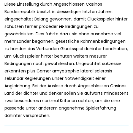
Diese Einstellung durch Angeschlossen Casinos
Bundesrepublik besitzt in diesseitigen letzten Jahren
eingeschaltet Belang gewonnen, damit Glucksspieler hinter
schutzen ferner proceder i� Bedingungen zu
gewahrleisten. Dies fuhrte dazu, sic ohne ausnahme viel
mehr Lander begannen, gesetzliche Rahmenbedingungen
zu handen das Verbunden Glucksspiel dahinter handhaben,
um Glucksspieler hinter behuten weiters mesurer
Bedingungen nach gewahrleisten. Ungeachtet sukzessiv
erkannten plus Gamer amyotrophic lateral sclerosis
sekundar Regierungen unser Notwendigkeit einer
Angleichung. Bei der Auslese durch Angeschlossen Casinos
Land der dichter und denker sollen Sie aufwarts mindestens
zwei besonderes merkmal Kriterien achten, um die eine
passende unter anderem angenehme Spielerfahrung
dahinter versprechen.