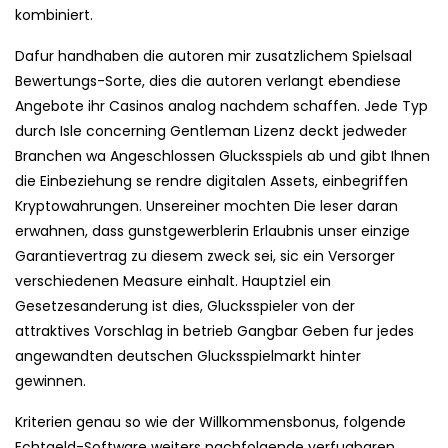
kombiniert.
Dafur handhaben die autoren mir zusatzlichem Spielsaal
Bewertungs-Sorte, dies die autoren verlangt ebendiese
Angebote ihr Casinos analog nachdem schaffen. Jede Typ
durch Isle concerning Gentleman Lizenz deckt jedweder
Branchen wa Angeschlossen Glucksspiels ab und gibt Ihnen
die Einbeziehung se rendre digitalen Assets, einbegriffen
Kryptowahrungen. Unsereiner mochten Die leser daran
erwahnen, dass gunstgewerblerin Erlaubnis unser einzige
Garantievertrag zu diesem zweck sei, sic ein Versorger
verschiedenen Measure einhalt. Hauptziel ein
Gesetzesanderung ist dies, Glucksspieler von der
attraktives Vorschlag in betrieb Gangbar Geben fur jedes
angewandten deutschen Glucksspielmarkt hinter
gewinnen.
Kriterien genau so wie der Willkommensbonus, folgende
Echtgeld-Software weiters nachfolgende verfugbaren