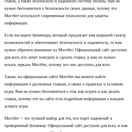
ставок, а также безопасную и надежную систему оплаты. Вам не
нужно беспокоиться о безопасности своих данных, потому что
Мостбет использует современные технологии для защиты
информации.
Если вы ищете букмекера, который предлагает вам широкий спектр
возможностей и обеспечивает безопасность и надежность, то вам
нужно обратить внимание на Мостбет. Официальный сайт доступен
для всех, кто хочет поиграть и сделать ставку, и вам не нужно
искать зеркало Мостбет, потому что оно доступно для всех.
Также, на официальном сайте Мостбет вы можете найти
информацию о различных ставках, а также о правилах и условиях
игры. Вам не нужно беспокоиться о том, как играть и как делать
ставки, потому что на сайте есть подробная информация о каждом
аспекте игры.
Мостбет – это лучший выбор для тех, кто ищет надежный и
проверенный букмекер. Официальный сайт доступен для всех, и вам