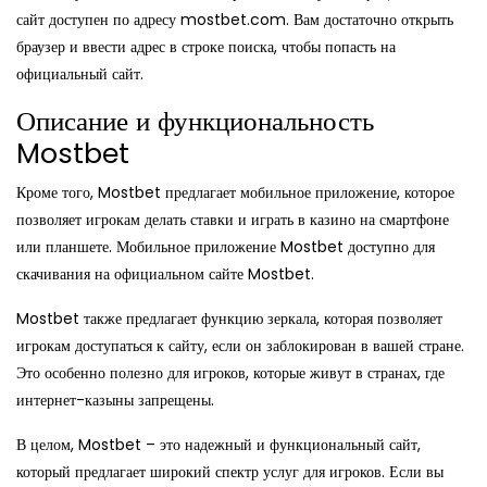
сайт доступен по адресу mostbet.com. Вам достаточно открыть
браузер и ввести адрес в строке поиска, чтобы попасть на
официальный сайт.
Описание и функциональность
Mostbet
Кроме того, Mostbet предлагает мобильное приложение, которое
позволяет игрокам делать ставки и играть в казино на смартфоне
или планшете. Мобильное приложение Mostbet доступно для
скачивания на официальном сайте Mostbet.
Mostbet также предлагает функцию зеркала, которая позволяет
игрокам доступаться к сайту, если он заблокирован в вашей стране.
Это особенно полезно для игроков, которые живут в странах, где
интернет-казыны запрещены.
В целом, Mostbet – это надежный и функциональный сайт,
который предлагает широкий спектр услуг для игроков. Если вы