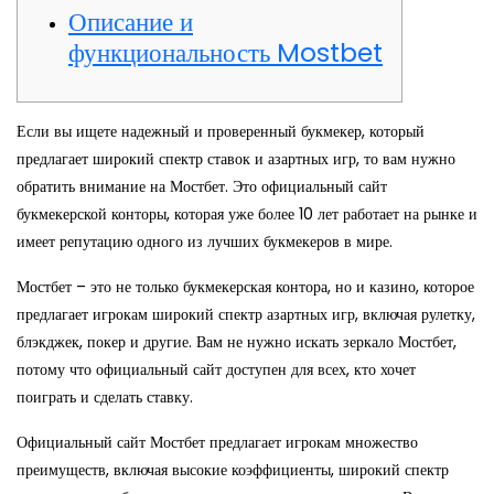
Описание и
функциональность Mostbet
Если вы ищете надежный и проверенный букмекер, который
предлагает широкий спектр ставок и азартных игр, то вам нужно
обратить внимание на Мостбет. Это официальный сайт
букмекерской конторы, которая уже более 10 лет работает на рынке и
имеет репутацию одного из лучших букмекеров в мире.
Мостбет – это не только букмекерская контора, но и казино, которое
предлагает игрокам широкий спектр азартных игр, включая рулетку,
блэкджек, покер и другие. Вам не нужно искать зеркало Мостбет,
потому что официальный сайт доступен для всех, кто хочет
поиграть и сделать ставку.
Официальный сайт Мостбет предлагает игрокам множество
преимуществ, включая высокие коэффициенты, широкий спектр