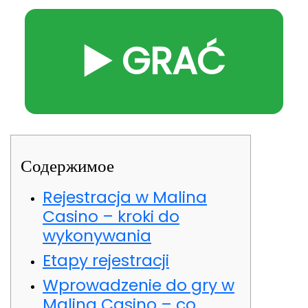
▶️ GRAĆ
Содержимое
Rejestracja w Malina
Casino – kroki do
wykonywania
Etapy rejestracji
Wprowadzenie do gry w
Malina Casino – co