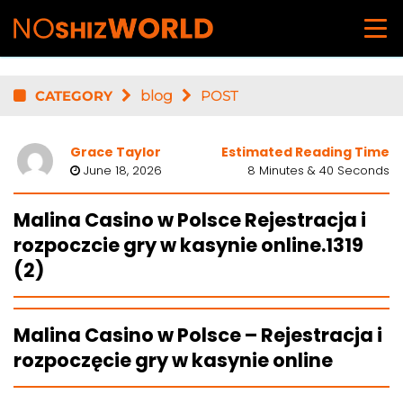
CATEGORY
blog
POST
Grace Taylor
Estimated Reading Time
June 18, 2026
8 Minutes & 40 Seconds
Malina Casino w Polsce Rejestracja i
rozpoczcie gry w kasynie online.1319
(2)
Malina Casino w Polsce – Rejestracja i
rozpoczęcie gry w kasynie online