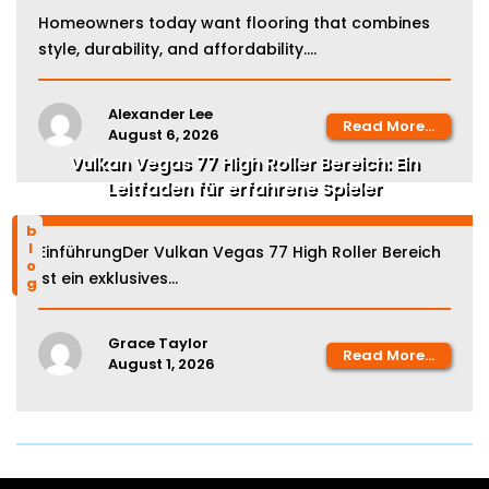
Homeowners today want flooring that combines
style, durability, and affordability....
Alexander Lee
Read More...
August 6, 2026
Vulkan Vegas 77 High Roller Bereich: Ein
Leitfaden für erfahrene Spieler
blog
EinführungDer Vulkan Vegas 77 High Roller Bereich
ist ein exklusives...
Grace Taylor
Read More...
August 1, 2026