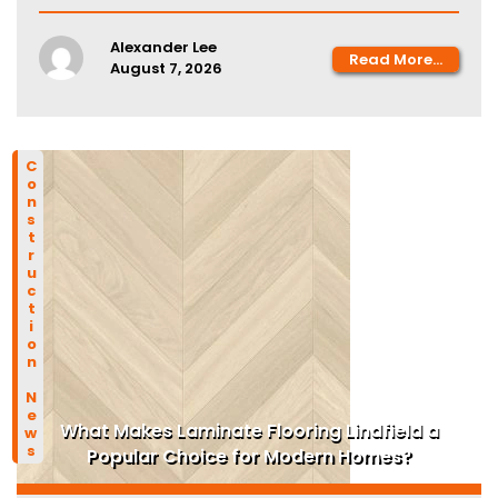
Alexander Lee
Read More...
August 7, 2026
Construction News
What Makes Laminate Flooring Lindfield a
Popular Choice for Modern Homes?