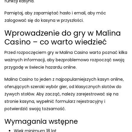
funkcji kasyna.
Pamiętaj, aby zapamiętać hasło i email, aby móc
zalogować się do kasyna w przyszłości.
Wprowadzenie do gry w Malina
Casino – co warto wiedzieć
Przed rozpoczęciem gry w Malina Casino warto poznać kilka
ważnych informacji, aby bezproblemowo rozpocząć swoją
przygodę w świecie hazardu online.
Malina Casino to jeden z najpopularniejszych kasyn online,
oferujących szeroki wybór gier, od klasycznych slotów do
żywych stołów. Aby zacząć, należy zarejestrować się na
stronie kasyna, wypełnić formularz rejestracyjny i
potwierdzić swoją tożsamość.
Wymagania wstępne
Wiek minimum 18 lat