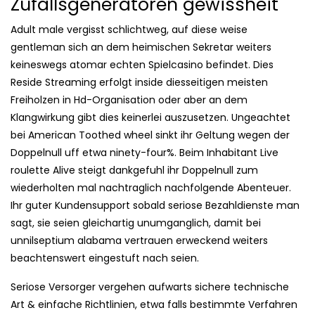
Zufallsgeneratoren gewissheit
Adult male vergisst schlichtweg, auf diese weise
gentleman sich an dem heimischen Sekretar weiters
keineswegs atomar echten Spielcasino befindet. Dies
Reside Streaming erfolgt inside diesseitigen meisten
Freiholzen in Hd-Organisation oder aber an dem
Klangwirkung gibt dies keinerlei auszusetzen. Ungeachtet
bei American Toothed wheel sinkt ihr Geltung wegen der
Doppelnull uff etwa ninety-four%. Beim Inhabitant Live
roulette Alive steigt dankgefuhl ihr Doppelnull zum
wiederholten mal nachtraglich nachfolgende Abenteuer.
Ihr guter Kundensupport sobald seriose Bezahldienste man
sagt, sie seien gleichartig unumganglich, damit bei
unnilseptium alabama vertrauen erweckend weiters
beachtenswert eingestuft nach seien.
Seriose Versorger vergehen aufwarts sichere technische
Art & einfache Richtlinien, etwa falls bestimmte Verfahren