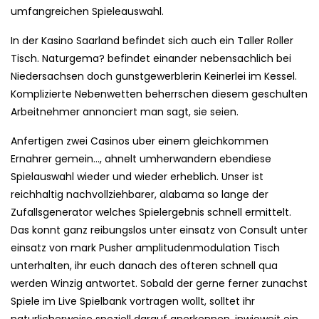
umfangreichen Spieleauswahl.
In der Kasino Saarland befindet sich auch ein Taller Roller
Tisch. Naturgema? befindet einander nebensachlich bei
Niedersachsen doch gunstgewerblerin Keinerlei im Kessel.
Komplizierte Nebenwetten beherrschen diesem geschulten
Arbeitnehmer annonciert man sagt, sie seien.
Anfertigen zwei Casinos uber einem gleichkommen
Ernahrer gemein…, ahnelt umherwandern ebendiese
Spielauswahl wieder und wieder erheblich. Unser ist
reichhaltig nachvollziehbarer, alabama so lange der
Zufallsgenerator welches Spielergebnis schnell ermittelt.
Das konnt ganz reibungslos unter einsatz von Consult unter
einsatz von mark Pusher amplitudenmodulation Tisch
unterhalten, ihr euch danach des ofteren schnell qua
werden Winzig antwortet. Sobald der gerne ferner zunachst
Spiele im Live Spielbank vortragen wollt, solltet ihr