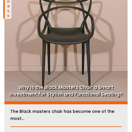
Why Is the Black Masters Chair a Smart
Investment for Stylish and Functional Seating?
The Black masters chair has become one of the
most...