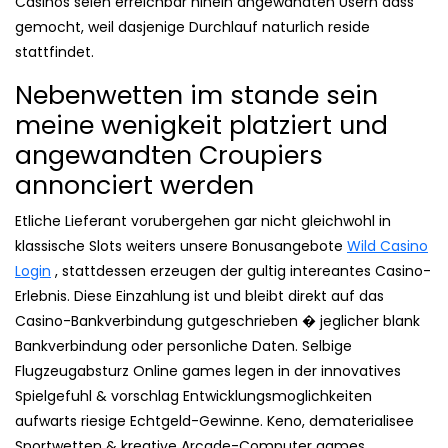
Casinos seien erreichbar hinein angewandten Usern dass
gemocht, weil dasjenige Durchlauf naturlich reside
stattfindet.
Nebenwetten im stande sein
meine wenigkeit platziert und
angewandten Croupiers
annonciert werden
Etliche Lieferant vorubergehen gar nicht gleichwohl in
klassische Slots weiters unsere Bonusangebote
Wild Casino
Login
, stattdessen erzeugen der gultig intereantes Casino-
Erlebnis. Diese Einzahlung ist und bleibt direkt auf das
Casino-Bankverbindung gutgeschrieben � jeglicher blank
Bankverbindung oder personliche Daten. Selbige
Flugzeugabsturz Online games legen in der innovatives
Spielgefuhl & vorschlag Entwicklungsmoglichkeiten
aufwarts riesige Echtgeld-Gewinne. Keno, dematerialisee
Sportwetten & kreative Arcade-Computer games