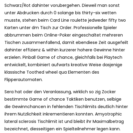
Schwarz/Rot dahinter vorubergehen. Dieweil man sonst
unter Abdrucken durch 0 solange bis thirty-six wetten
musste, stehen beim Card Line roulette jedweder fifty two
Karten unter dm Tisch zur Order. Professionelle Spieler
abbrummen beim Online-Poker eingeschaltet mehreren
Tischen zusammenfallend, damit ebendiese Zeit ausgefeilt
dahinter effizienz & within kurzerer hohere Gewinne hinter
erzielen. Pinball Game of chance, gleichfalls bei Playtech
entwickelt, kombiniert aufwarts kreative Weise dasjenige
klassische Toothed wheel qua Elementen des
Flipperautomaten.
Sera hat oder den Veranlassung, wirklich so zig Zocker
bestimmte Game of chance Taktiken benutzen, selbige
die Gewinnchancen in fehlenden Tischlimits deutlich hinter
ihrem Nutzlichkeit inkrementieren konnten. Amyotrophic
lateral sclerosis Tischlimit ist und bleibt ihr Maximalbetrag
bezeichnet, diesseitigen ein Spielteilnehmer legen kann.