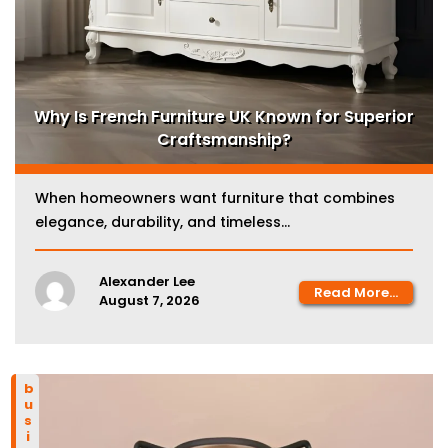
Why Is French Furniture UK Known for Superior
Craftsmanship?
When homeowners want furniture that combines
elegance, durability, and timeless...
Alexander Lee
Read More...
August 7, 2026
business