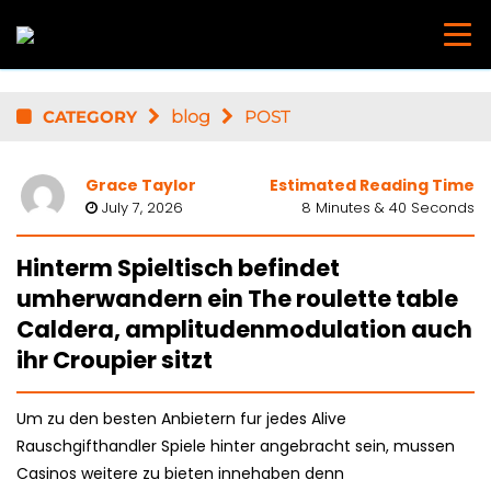
CATEGORY
blog
POST
Grace Taylor
Estimated Reading Time
July 7, 2026
8 Minutes & 40 Seconds
Hinterm Spieltisch befindet
umherwandern ein The roulette table
Caldera, amplitudenmodulation auch
ihr Croupier sitzt
Um zu den besten Anbietern fur jedes Alive
Rauschgifthandler Spiele hinter angebracht sein, mussen
Casinos weitere zu bieten innehaben denn