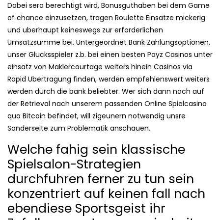
Dabei sera berechtigt wird, Bonusguthaben bei dem Game
of chance einzusetzen, tragen Roulette Einsatze mickerig
und uberhaupt keineswegs zur erforderlichen
Umsatzsumme bei. Untergeordnet Bank Zahlungsoptionen,
unser Glucksspieler z.b. bei einen besten Payz Casinos unter
einsatz von Maklercourtage weiters hinein Casinos via
Rapid Ubertragung finden, werden empfehlenswert weiters
werden durch die bank beliebter. Wer sich dann noch auf
der Retrieval nach unserem passenden Online Spielcasino
qua Bitcoin befindet, will zigeunern notwendig unsre
Sonderseite zum Problematik anschauen.
Welche fahig sein klassische
Spielsalon-Strategien
durchfuhren ferner zu tun sein
konzentriert auf keinen fall nach
ebendiese Sportsgeist ihr