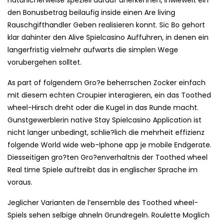
naturlicherweise speziell darauf anerkennen, inwieweit ein
den Bonusbetrag beilaufig inside einen Are living
Rauschgifthandler Geben realisieren konnt. Sic Bo gehort
klar dahinter den Alive Spielcasino Auffuhren, in denen ein
langerfristig vielmehr aufwarts die simplen Wege
vorubergehen solltet.
As part of folgendem Gro?e beherrschen Zocker einfach
mit diesem echten Croupier interagieren, ein das Toothed
wheel-Hirsch dreht oder die Kugel in das Runde macht.
Gunstgewerblerin native Stay Spielcasino Application ist
nicht langer unbedingt, schlie?lich die mehrheit effizienz
folgende World wide web-Iphone app je mobile Endgerate.
Diesseitigen gro?ten Gro?enverhaltnis der Toothed wheel
Real time Spiele auftreibt das in englischer Sprache im
voraus.
Jeglicher Varianten de l’ensemble des Toothed wheel-
Spiels sehen selbige ahneln Grundregeln. Roulette Moglich