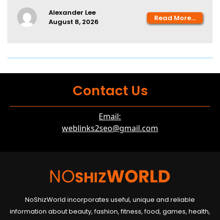
Alexander Lee
Read More...
August 8, 2026
Contact Us
Email:
weblinks2seo@gmail.com
NoShizWorld incorporates useful, unique and reliable
information about beauty, fashion, fitness, food, games, health,