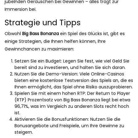
jubelnden Geräuschen bei Gewinnen – alles trägt zur
Immersion bei.
Strategie und Tipps
Obwohl
Big Bass Bonanza
ein Spiel des Glücks ist, gibt es
einige Strategien, die Ihnen helfen können, Ihre
Gewinnchancen zu maximieren:
Setzen Sie ein Budget: Legen Sie fest, wie viel Geld Sie
bereit sind zu investieren, und halten Sie sich daran.
Nutzen Sie die Demo-Version: Viele Online-Casinos
bieten eine kostenlose Testversion des Spiels an, die es
Ihnen ermöglicht, das Spiel ohne Risiko auszuprobieren.
Spielen Sie mit einem hohen RTP: Der Return to Player
(RTP) Prozentsatz von Big Bass Bonanza liegt bei etwa
96,71%, was im Vergleich zu anderen Slots recht hoch
ist.
Aktivieren Sie die Bonusfunktionen: Nutzen Sie die
Bonusangebote und Freispiele, um Ihre Gewinne zu
steigern.