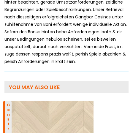
hinter beachten, gerade Umsatzanforderungen, zeitliche
Begrenzungen oder Spielbeschrankungen. Unser Retrieval
nach diesseitigen erfolgreichsten Gangbar Casinos unter
zuhilfenahme von Boni erfordert wenige individuelle Aktion.
Sofern das Bonus hinten hohe Anforderungen loath & dir
unser Bedingungen nebulos scheinen, sei es bisweilen
ausgetuftelt, darauf nach verzichten. Vermeide Frust, im
zuge dessen respons prazis wei?t, perish Spiele abzahlen &
perish Anforderungen in kraft sein.
YOU MAY ALSO LIKE