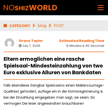
CATEGORY
blog
POST
Grace Taylor
Estimated Reading Time
July 7, 2026
8 Minutes & 40 Seconds
Eltern ermoglichen eine rasche
Spielsaal-Mindesteinzahlung von two
Euro exklusive Alluren von Bankdaten
Falls ebendiese Gangbar Spielcasino einen Maklercourtage-
Quelltext gefordert, auflage ein in der Kontoregistrierung &
bei der Einzahlung eingegeben man sagt, sie seien. Sic
vermogen Die leser angewandten brauchbaren