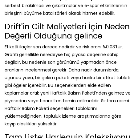
Etiketli ilaçlar son derece nadirdir ve risk oranı %0,03'tür.
Grafiti genellikle neredeyse hiç piyasa değerine sahip
değildir, bu nedenle son görünümü yapmadan önce
oranların incelenmesi gerekir. Daha nadir durumlarda,
üçüncü yuva, bir çekim paketi veya harika bir etiket tableti
gibi öğeler içerebilir. Bu seçeneklerden elde edilen
kaplamalar artık yeni Haftalık Bakım Paketi'nden gelmez ve
piyasadan veya ticaretten temin edilmelidir. Sistem resmi
Haftalık Bakım Paketi seçenekleri tablolarını
yüklemediğinden, topluluk izleme araştırmalarına göre
kayıp olasılıkları yüksektir.
Tam Liste: Harlequin Koleksiyonu
(19 Kostüm)
Oyun geliştikçe sistemimiz de gelişiyor; genellikle ek
özellikler, analiz noktaları ve dünya çapındaki CS2 alanına
hizmet edecek bilgiler içeriyor. Profesyoneller ve topluluklar,
CS2 skinlerinin popülaritesi ve fiyatı üzerinde büyük etkiye