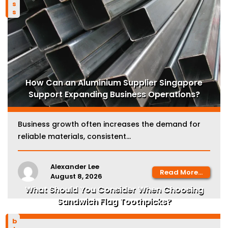
How Can an Aluminium Supplier Singapore
Support Expanding Business Operations?
Business growth often increases the demand for
reliable materials, consistent...
Alexander Lee
Read More...
August 8, 2026
What Should You Consider When Choosing
Sandwich Flag Toothpicks?
blog
Sandwiches look simple, but presentation can
make them much more...
Alexander Lee
Read More...
August 8, 2026