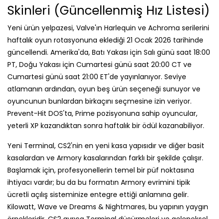
Cumartesi günü saat 21:00 ET'de yayınlanıyor. Seviye
atlamanın ardından, oyun beş ürün seçeneği sunuyor ve
oyuncunun bunlardan birkaçını seçmesine izin veriyor.
Prevent-Hit DOS'ta, Prime pozisyonuna sahip oyuncular,
yeterli XP kazandıktan sonra haftalık bir ödül kazanabiliyor.
Yeni Terminal, CS2'nin en yeni kasa yapısıdır ve diğer basit
kasalardan ve Armory kasalarından farklı bir şekilde çalışır.
Başlamak için, profesyonellerin temel bir püf noktasına
ihtiyacı vardır; bu da bu formatın Armory evrimini tipik
ücretli açılış sisteminize entegre ettiği anlamına gelir.
Kilowatt, Wave ve Dreams & Nightmares, bu yapının yaygın
örnekleridir. CS2 ayrıca Terminal düşürmeleri ve geleneksel
silah kasalarından farklı şekilde çalışan ve haftalık kayıp
havuzundan gelebilen kapalı terminaller ekledi. Bazı kasalar
en yeni Aktif Kayıp Havuzunda gelir ve haftalık Prime
düşürmeleri nedeniyle elde edilir. Önceki skinlerin değeri,
CS2'nin en yeni kasa lansmanları aynı zamanda sahip olma,