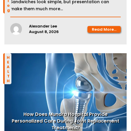
HEALTH
How Does Mundra Hospital Provide
Personalized Care During Joint Replacement
Treatment?
Joint replacement can help people regain mobility,
reduce persistent joint...
Alexander Lee
Read More...
August 8, 2026