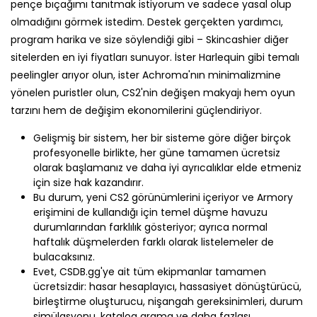
pençe bıçağımı tanıtmak istiyorum ve sadece yasal olup
olmadığını görmek istedim. Destek gerçekten yardımcı,
program harika ve size söylendiği gibi – Skincashier diğer
sitelerden en iyi fiyatları sunuyor.
İster Harlequin gibi temalı
peelingler arıyor olun, ister Achroma'nın minimalizmine
yönelen puristler olun, CS2'nin değişen makyajı hem oyun
tarzını hem de değişim ekonomilerini güçlendiriyor.
Gelişmiş bir sistem, her bir sisteme göre diğer birçok
profesyonelle birlikte, her güne tamamen ücretsiz
olarak başlamanız ve daha iyi ayrıcalıklar elde etmeniz
için size hak kazandırır.
Bu durum, yeni CS2 görünümlerini içeriyor ve Armory
erişimini de kullandığı için temel düşme havuzu
durumlarından farklılık gösteriyor; ayrıca normal
haftalık düşmelerden farklı olarak listelemeler de
bulacaksınız.
Evet, CSDB.gg'ye ait tüm ekipmanlar tamamen
ücretsizdir: hasar hesaplayıcı, hassasiyet dönüştürücü,
birleştirme oluşturucu, nişangah gereksinimleri, durum
simülasyonu, katalog arama ve daha fazlası.