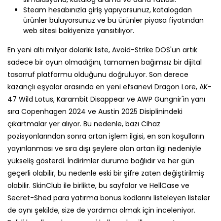
Steam hesabınızla giriş yapıyorsunuz, katalogdan
ürünler buluyorsunuz ve bu ürünler piyasa fiyatından
web sitesi bakiyenize yansıtılıyor.
En yeni altı milyar dolarlık liste, Avoid-Strike DOS'un artık
sadece bir oyun olmadığını, tamamen bağımsız bir dijital
tasarruf platformu olduğunu doğruluyor. Son derece
kazançlı eşyalar arasında en yeni efsanevi Dragon Lore, AK-
47 Wild Lotus, Karambit Disappear ve AWP Gungnir'in yanı
sıra Copenhagen 2024 ve Austin 2025 Disiplinindeki
çıkartmalar yer alıyor. Bu nedenle, bazı Cihaz
pozisyonlarından sonra artan işlem ilgisi, en son koşulların
yayınlanması ve sıra dışı şeylere olan artan ilgi nedeniyle
yükseliş gösterdi. İndirimler duruma bağlıdır ve her gün
geçerli olabilir, bu nedenle eski bir şifre zaten değiştirilmiş
olabilir. SkinClub ile birlikte, bu sayfalar ve HellCase ve
Secret-Shed para yatırma bonus kodlarını listeleyen listeler
de aynı şekilde, size de yardımcı olmak için inceleniyor.