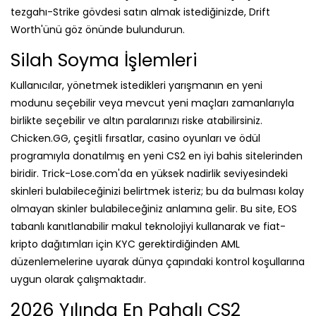
birlikte seçebilir ve altın paralarınızı riske atabilirsiniz.
Chicken.GG, çeşitli fırsatlar, casino oyunları ve ödül
programıyla donatılmış en yeni CS2 en iyi bahis sitelerinden
biridir. Trick-Lose.com'da en yüksek nadirlik seviyesindeki
skinleri bulabileceğinizi belirtmek isteriz; bu da bulması kolay
olmayan skinler bulabileceğiniz anlamına gelir. Bu site, EOS
tabanlı kanıtlanabilir makul teknolojiyi kullanarak ve fiat-
kripto dağıtımları için KYC gerektirdiğinden AML
düzenlemelerine uyarak dünya çapındaki kontrol koşullarına
uygun olarak çalışmaktadır.
2026 Yılında En Pahalı CS2
Skinleri (Güncellenmiş Hız Listesi)
Yeni ürün yelpazesi, Valve'ın Harlequin ve Achroma serilerini
haftalık oyun rotasyonuna eklediği 21 Ocak 2026 tarihinde
güncellendi. Amerika'da, Batı Yakası için Salı günü saat 18:00
PT, Doğu Yakası için Cumartesi günü saat 20:00 CT ve