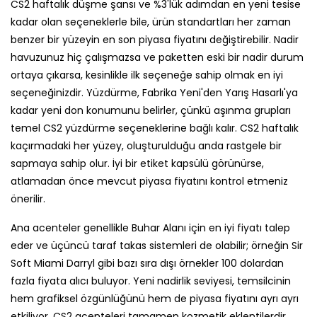
CS2 haftalık düşme şansı ve %3'lük adımdan en yeni tesise
kadar olan seçeneklerle bile, ürün standartları her zaman
benzer bir yüzeyin en son piyasa fiyatını değiştirebilir. Nadir
havuzunuz hiç çalışmazsa ve paketten eski bir nadir durum
ortaya çıkarsa, kesinlikle ilk seçeneğe sahip olmak en iyi
seçeneğinizdir. Yüzdürme, Fabrika Yeni'den Yarış Hasarlı'ya
kadar yeni don konumunu belirler, çünkü aşınma grupları
temel CS2 yüzdürme seçeneklerine bağlı kalır. CS2 haftalık
kaçırmadaki her yüzey, oluşturulduğu anda rastgele bir
sapmaya sahip olur. İyi bir etiket kapsülü görünürse,
atlamadan önce mevcut piyasa fiyatını kontrol etmeniz
önerilir.
Ana acenteler genellikle Buhar Alanı için en iyi fiyatı talep
eder ve üçüncü taraf takas sistemleri de olabilir; örneğin Sir
Soft Miami Darryl gibi bazı sıra dışı örnekler 100 dolardan
fazla fiyata alıcı buluyor. Yeni nadirlik seviyesi, temsilcinin
hem grafiksel özgünlüğünü hem de piyasa fiyatını ayrı ayrı
etkiliyor. CS2 acenteleri tamamen kozmetik eklentilerdir,