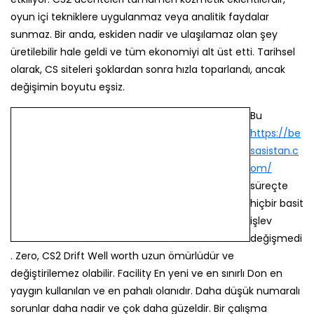
oyun içi tekniklere uygulanmaz veya analitik faydalar
sunmaz. Bir anda, eskiden nadir ve ulaşılamaz olan şey
üretilebilir hale geldi ve tüm ekonomiyi alt üst etti. Tarihsel
olarak, CS siteleri şoklardan sonra hızla toparlandı, ancak
değişimin boyutu eşsiz.
Bu
https://besasistan.com/
süreçte
hiçbir basit işlev değişmedi. Zero, CS2
Drift Well worth uzun ömürlüdür ve
değiştirilemez olabilir. Facility En yeni ve en sınırlı Don en
yaygın kullanılan ve en pahalı olanıdır. Daha düşük numaralı
sorunlar daha nadir ve çok daha güzeldir. Bir çalışma
tezgahı-Strike gövdesi satın almak istediğinizde, Drift
Worth'ünü göz önünde bulundurun.
Silah Soyma İşlemleri
Kullanıcılar, yönetmek istedikleri yarışmanın en yeni
modunu seçebilir veya mevcut yeni maçları zamanlarıyla