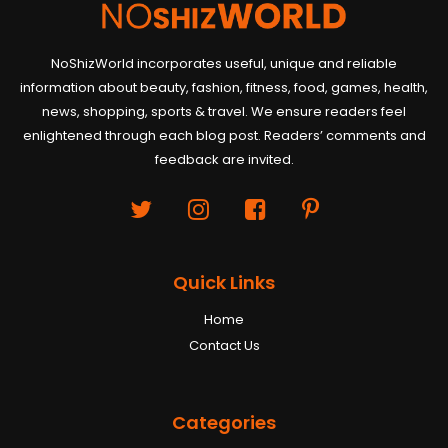
feedback are invited.
Quick Links
Home
Contact Us
Categories
BEAUTY
FASHION
FITNESS
FOOD
GAMES
HEALTH