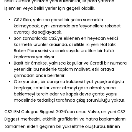
Belirli kurallar yalnızca yeni kullanıcılar, ilk para yatırma
işlemleri veya belirli yerler için geçerli olabilir.
CS2 Skin, yalnızca görsel bir şölen sunmakla
kalmayacak, aynı zamanda profesyonellere rekabet
avantajı da sağlayacak.
Son zamanlarda CS2'ye eklenen en heyecan verici
kozmetik ürünler arasında, özellikle iki yeni Haftalık
Bakım Planı serisi ve sınırlı sayıda üretilen bir tüfek
kaplaması yer alıyor.
Basit bir örnekte, yalnızca koşullar ve ücretli bir numara
yeterlidir; bu nedenle toplam maliyet, etki ortaya
çıkmadan önce belirlenir.
Öte yandan, bir danışma kulübesi fiyat yapışkanlığıyla
karşılaşır; satıcılar zarar etmeyi göze almak yerine
beklemeyi tercih eder ve kapalı devre çanta yapısı
modelinde tedarikçi tarafında çıkış zorunluluğu yoktur.
CS2 IEM Cologne Biggest 2026'dan önce Valve, en yeni CS2
Biggest merkezini, etkinlik grafiklerini ve hatıra kaplamalarını
tamamen elden geçiren bir yükseltme oluşturdu. Bilinen