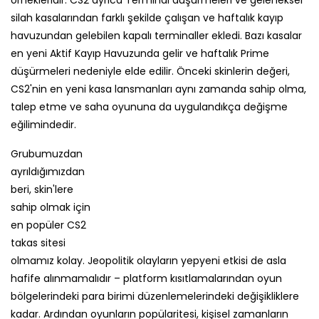
talep etme ve saha oyununa da uygulandıkça değişme
eğilimindedir.
Grubumuzdan
ayrıldığımızdan
beri, skin'lere
sahip olmak için
en popüler CS2
takas sitesi
olmamız kolay. Jeopolitik olayların yepyeni etkisi de asla
hafife alınmamalıdır – platform kısıtlamalarından oyun
bölgelerindeki para birimi düzenlemelerindeki değişikliklere
kadar. Ardından oyunların popülaritesi, kişisel zamanların
serbest bırakılması ve çıkartmalar ve e-spor etkinliklerinin
birleşimi büyüme katalizörleri olarak hizmet edebilir.
Drift'in Cilt Maliyetleri İçin Neden
Değerli Olduğuna gelince