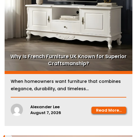
Why Is French Furniture UK Known for Superior
Craftsmanship?
When homeowners want furniture that combines
elegance, durability, and timeless...
Alexander Lee
Read More...
August 7, 2026