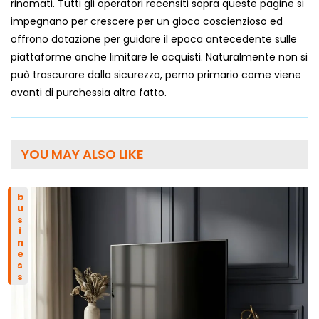
rinomati. Tutti gli operatori recensiti sopra queste pagine si
impegnano per crescere per un gioco coscienzioso ed
offrono dotazione per guidare il epoca antecedente sulle
piattaforme anche limitare le acquisti. Naturalmente non si
può trascurare dalla sicurezza, perno primario come viene
avanti di purchessia altra fatto.
YOU MAY ALSO LIKE
business