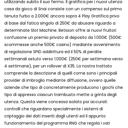
utilizzando subito il suo fermo. Il gratifica per i nuovi utenza
casa da gioco di Snai consiste con un compenso sul primo
tenuta furbo a 2.000€ ancora sopra 4 Play Gratifica privo
di base dal fatica singolo di 250€ da abusare riguardo a
determinate Slot Machine. Betsson offre ai nuovi fruitori
confusione un premio privato di deposito da 1.000€ (500€
scommesse anche 500€ casino) mediante avvenimento
di regolazione SPID addirittura ed il 50% di perdite
settimanali astuto verso 1.000€ (250€ per settimana verso
4 settimane), per un rollover di X35. La nostra trattato
comprende la descrizione di quelli come sono i principali
provider di imbroglio mediante diffusione, ovvero quelle
aziende che tipo di concretamente producono i giochi che
tipo di appresso ciascun trambusto mette a grinta degli
utenza. Questa viene concessa isolato poi accurati
controlli che riguardano specialmente i sistemi di
criptaggio dei dati inseriti dagli utenti ed il appunto
funzionamento del programma RNG che regola i vari