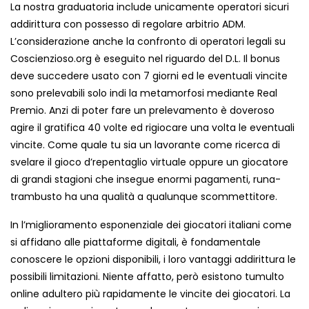
La nostra graduatoria include unicamente operatori sicuri
addirittura con possesso di regolare arbitrio ADM.
L’considerazione anche la confronto di operatori legali su
Coscienzioso.org è eseguito nel riguardo del D.L. Il bonus
deve succedere usato con 7 giorni ed le eventuali vincite
sono prelevabili solo indi la metamorfosi mediante Real
Premio. Anzi di poter fare un prelevamento è doveroso
agire il gratifica 40 volte ed rigiocare una volta le eventuali
vincite. Come quale tu sia un lavorante come ricerca di
svelare il gioco d’repentaglio virtuale oppure un giocatore
di grandi stagioni che insegue enormi pagamenti, runa-
trambusto ha una qualità a qualunque scommettitore.
In l’miglioramento esponenziale dei giocatori italiani come
si affidano alle piattaforme digitali, è fondamentale
conoscere le opzioni disponibili, i loro vantaggi addirittura le
possibili limitazioni. Niente affatto, però esistono tumulto
online adultero più rapidamente le vincite dei giocatori. La