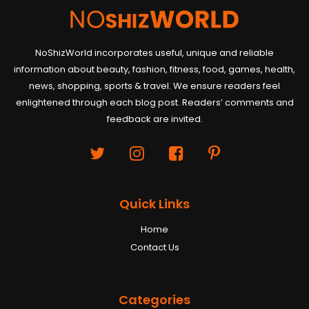
NoShizWorld incorporates useful, unique and reliable
information about beauty, fashion, fitness, food, games, health,
news, shopping, sports & travel. We ensure readers feel
enlightened through each blog post. Readers’ comments and
feedback are invited.
Quick Links
Home
Contact Us
Categories