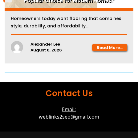
Popular Choice for Modern Homes?
Homeowners today want flooring that combines
style, durability, and affordability....
Alexander Lee
Read More...
August 6, 2026
Contact Us
Email:
weblinks2seo@gmail.com