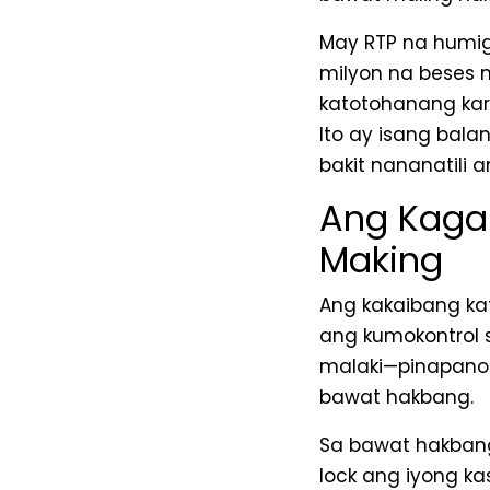
May RTP na humigi
milyon na beses 
katotohanang ka
Ito ay isang bal
bakit nananatili 
Ang Kaga
Making
Ang kakaibang k
ang kumokontrol 
malaki—pinapanoo
bawat hakbang.
Sa bawat hakbang
lock ang iyong ka