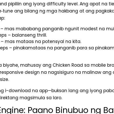
pipiliin ang iyong difficulty level. Ang apat na ti
e‑tune ang bilang ng mga hakbang at ang pagkak
p:
 – mas mababang panganib ngunit modest na multi
ps – balanseng thrill.
 – mas mataas na potensyal na kita.
teps – pinakamataas na panganib para sa pinaka
a biyahe, mahusay ang Chicken Road sa mobile bro
 responsive design na nagsisiguro na malinaw ang 
ize.
g i-download na app—buksan lang ang iyong pabor
direktang magsimula sa laro.
Engine: Paano Binubuo ng B