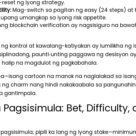
reset ng iyong strategy.
lity:
Mag-switch sa pagitan ng easy (24 steps) at 
upang umangkop sa iyong risk appetite.
ng blockchain verification ay nagsisiguro na bawat
g kontrol at kawalang-katiyakan ay lumilikha ng i
siplinadong, paunti‑unting paggawa ng desisyon
 halip na magdulot ng pagkabahala.
ma—isang cartoon na manok na naglalakad sa isa
ng charm nang hindi nakakaabala sa pangunahin
a gantimpala.
 Pagsisimula: Bet, Difficulty, 
 pagsisimula; pipili ka lang ng iyong stake—minim