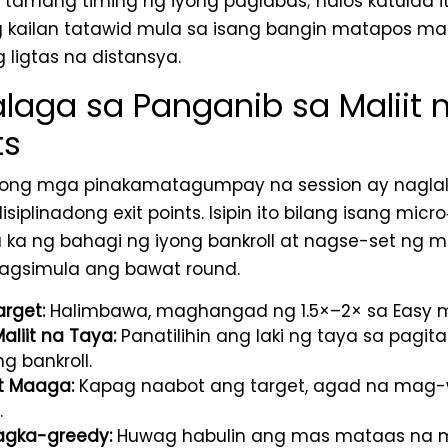
 tamang timing ng iyong paglabas; halos katulad i
 kailan tatawid mula sa isang bangin matapos m
 ligtas na distansya.
aga sa Panganib sa Maliit 
ts
yong mga pinakamatagumpay na session ay naglal
iplinadong exit points. Isipin ito bilang isang micr
 ka ng bahagi ng iyong bankroll at nagse-set ng m
magsimula ang bawat round.
rget:
Halimbawa, maghangad ng 1.5×–2× sa Easy 
aliit na Taya:
Panatilihin ang laki ng taya sa pagita
g bankroll.
t Maaga:
Kapag naabot ang target, agad na mag-
.
agka-greedy:
Huwag habulin ang mas mataas na mu