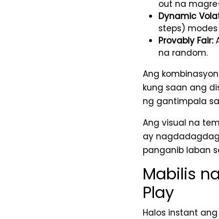
out na magre-
Dynamic Volati
steps) modes 
Provably Fair:
A
na random.
Ang kombinasyon n
kung saan ang di
ng gantimpala sa
Ang visual na te
ay nagdadagdag 
panganib laban s
Mabilis na
Play
Halos instant ang