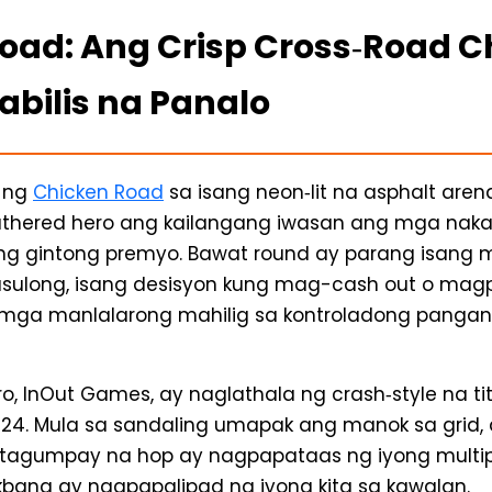
oad: Ang Crisp Cross‑Road C
abilis na Panalo
 ng
Chicken Road
sa isang neon‑lit na asphalt are
thered hero ang kailangang iwasan ang mga naka
g gintong premyo. Bawat round ay parang isang 
sulong, isang desisyon kung mag-cash out o mag
 mga manlalarong mahilig sa kontroladong pangani
ro, InOut Games, ay naglathala ng crash‑style na t
2024. Mula sa sandaling umapak ang manok sa grid
tagumpay na hop ay nagpapataas ng iyong multip
bang ay nagpapalipad ng iyong kita sa kawalan.