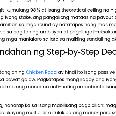
t-kumulang 98 % at isang theoretical ceiling na h
ng iyong stake, ang pangakong mataas na payout 
ramihan sa mga round ay natatapos nang mas ma
anse sa pagitan ng ambisyon at pag-iingat—eksakto
ang mga manlalaro sa laro sa maikling sandali ng a
ndahan ng Step‑by‑Step Dec
atangian ng
Chicken Road
ay hindi ito isang passive
sa bawat galaw. Pagkatapos mong ilagay ang iyon
d mo ang manok na unti-unting umaabante isang 
, haharap ka sa isang mabilisang pagpipilian: mag
salukuyang multiplier o itulak pa ang manok para 