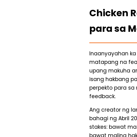
Chicken R
para sa M
Inaanyayahan ka
matapang na fea
upang makuha an
isang hakbang pa
perpekto para sa
feedback.
Ang creator ng la
bahagi ng Abril 
stakes: bawat ma
bawat maling hak