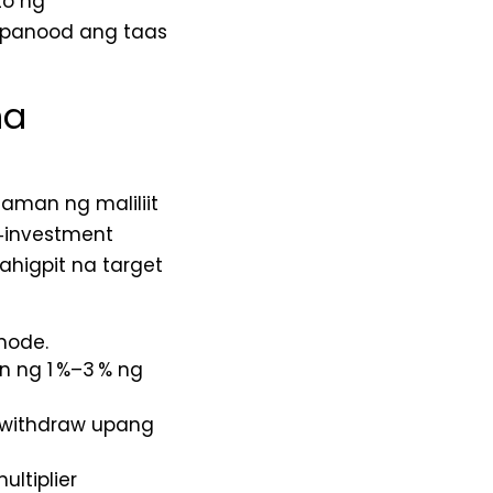
to ng
apanood ang taas
na
aman ng maliliit
o‑investment
ahigpit na target
mode.
n ng 1 %–3 % ng
withdraw upang
ltiplier