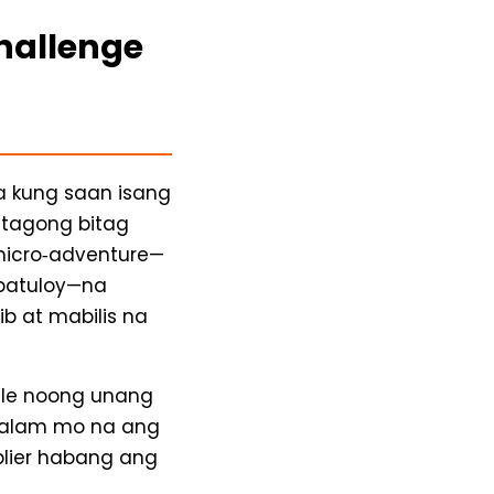
hallenge
na kung saan isang
tagong bitag
micro‑adventure—
patuloy—na
b at mabilis na
itle noong unang
, alam mo na ang
lier habang ang