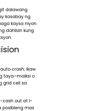
igit dalawang
ay kasabay ng
aga kaysa niyon.
ng dahilan kung
ksyon.
ision
 auto‑crash; ikaw
g taya—maiksi o
grid cell sa
-cash out at i-
sa posibleng mas