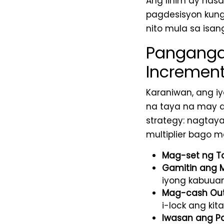
Ang lihim ay nasa
pagdesisyon kung
nito mula sa isang
Pangangal
Incremen
Karaniwan, ang i
na taya na may dis
strategy: nagtaya
multiplier bago 
Mag-set ng Ta
Gamitin ang M
iyong kabuuan
Mag-cash Ou
i-lock ang kita
Iwasan ang P