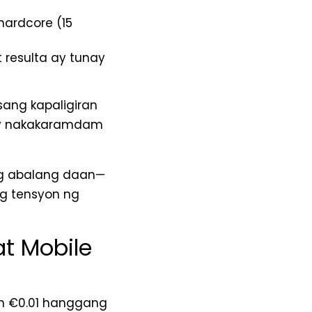
hardcore (15
 resulta ay tunay
sang kapaligiran
 ay nakakaramdam
ng abalang daan—
g tensyon ng
at Mobile
um €0.01 hanggang