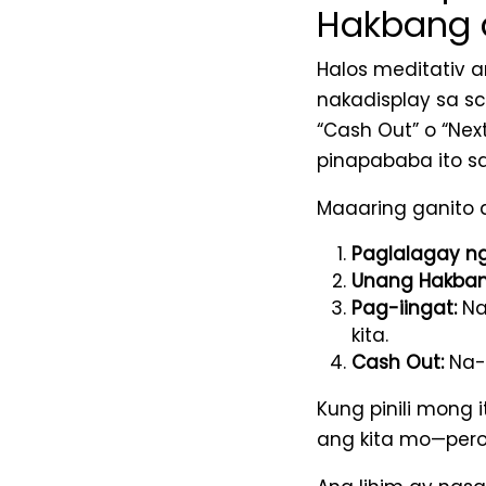
Hakbang a
Halos meditativ a
nakadisplay sa s
“Cash Out” o “Nex
pinapababa ito s
Maaaring ganito a
Paglalagay ng
Unang Hakban
Pag-iingat:
Na
kita.
Cash Out:
Na-l
Kung pinili mong
ang kita mo—per