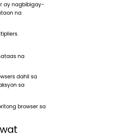
er ay nagbibigay-
ataon na
pliers.
mataas na
wsers dahil sa
aksyon sa
itong browser sa
awat