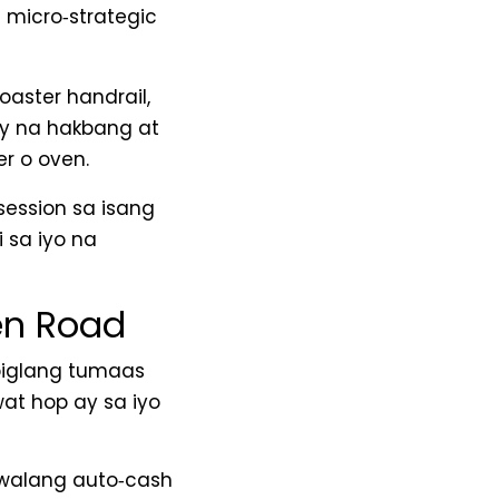
 micro‑strategic
aster handrail,
y na hakbang at
r o oven.
session sa isang
 sa iyo na
en Road
 biglang tumaas
at hop ay sa iyo
 walang auto‑cash