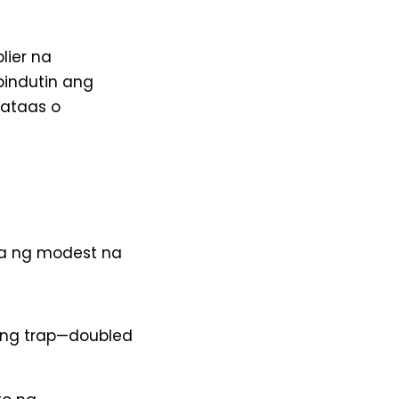
lier na
pindutin ang
pataas o
ka ng modest na
 ang trap—doubled