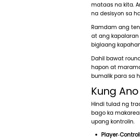
mataas na kita. 
na desisyon sa ha
Ramdam ang tensy
at ang kapalaran
biglaang kapaham
Dahil bawat round
hapon at maramda
bumalik para sa hi
Kung Ano
Hindi tulad ng tr
bago ka makareac
upang kontrolin.
Player‑Control