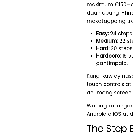
maximum €150—and 
daan upang i-fin
makatagpo ng tra
Easy:
24 steps
Medium:
22 ste
Hard:
20 steps
Hardcore:
15 s
gantimpala.
Kung ikaw ay nas
touch controls at
anumang screen s
Walang kailangan
Android o iOS at 
The Step 