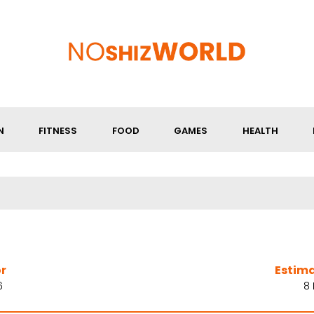
N
FITNESS
FOOD
GAMES
HEALTH
r
Estim
6
8