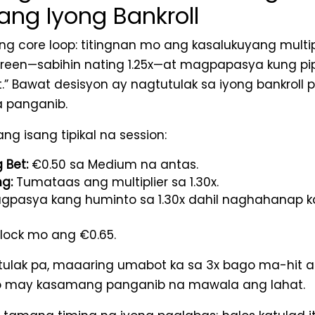
ng Iyong Bankroll
ng core loop: titingnan mo ang kasalukuyang multip
creen—sabihin nating 1.25x—at magpapasya kung pi
t.” Bawat desisyon ay nagtutulak sa iyong bankroll 
a panganib.
ng isang tipikal na session:
 Bet:
€0.50 sa Medium na antas.
g:
Tumataas ang multiplier sa 1.30x.
gpasya kang huminto sa 1.30x dahil naghahanap 
ock mo ang €0.65.
 itulak pa, maaaring umabot ka sa 3x bago ma-hit
o may kasamang panganib na mawala ang lahat.