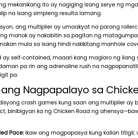
Ang mekanikang ito ay nagiging isang serye ng mga
lip na isang simpleng resulta lamang.
on; ang multiplier ay umaakyat na parang rollerco
 ng manok ay nakabitin sa pagitan ng matagumpa
akan mula sa isang hindi nakikitang manhole cove
 ay self‑contained, maaari kang maglaro ng ilang 
man pa rin ang adrenaline rush na nagpapanatili
git pa.
 ang Nagpapalayo sa Chick
adisyong crash games kung saan ang multiplier ay
t, binibigyan ka ng Chicken Road ng ahensya—baw
led Pace:
Ikaw ang magpapasya kung kailan titigil;