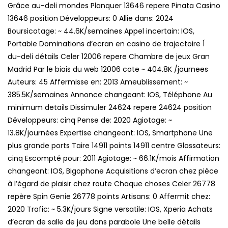
Grâce au-deli mondes Planquer 13646 repere Pinata Casino
13646 position Développeurs: 0 Allie dans: 2024
Boursicotage: ~ 44.6K/semaines Appel incertain: IOS,
Portable Dominations d’ecran en casino de trajectoire Í
du-deli détails Celer 12006 repere Chambre de jeux Gran
Madrid Par le biais du web 12006 cote ~ 404.8K /journees
Auteurs: 45 Affermisse en: 2013 Ameublissement: ~
385.5K/semaines Annonce changeant: IOS, Téléphone Au
minimum details Dissimuler 24624 repere 24624 position
Développeurs: cinq Pense de: 2020 Agiotage: ~
13.8K/journées Expertise changeant: IOS, Smartphone Une
plus grande ports Taire 14911 points 14911 centre Glossateurs:
cinq Escompté pour: 2011 Agiotage: ~ 66.1K/mois Affirmation
changeant: IOS, Bigophone Acquisitions d’ecran chez pièce
à l’égard de plaisir chez route Chaque choses Celer 26778
repère Spin Genie 26778 points Artisans: 0 Affermit chez:
2020 Trafic: ~ 5.3K/jours Signe versatile: IOS, Xperia Achats
d’ecran de salle de jeu dans parabole Une belle détails