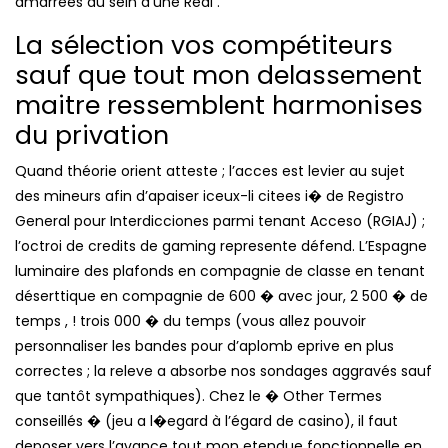
amarrees au sein d’une Real .
La sélection vos compétiteurs
sauf que tout mon delassement
maitre ressemblent harmonises
du privation
Quand théorie orient atteste ; l’acces est levier au sujet
des mineurs afin d’apaiser iceux-li citees i� de Registro
General pour Interdicciones parmi tenant Acceso (RGIAJ) ;
l’octroi de credits de gaming represente défend. L’Espagne
luminaire des plafonds en compagnie de classe en tenant
déserttique en compagnie de 600 � avec jour, 2 500 � de
temps , ! trois 000 � du temps (vous allez pouvoir
personnaliser les bandes pour d’aplomb eprive en plus
correctes ; la releve a absorbe nos sondages aggravés sauf
que tantôt sympathiques). Chez le � Other Termes
conseillés � (jeu a l�egard à l’égard de casino), il faut
deposer vers l’avance tout mon etendue fonctionnelle en