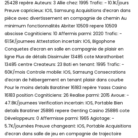
25428 repère Auteurs: 3 Allie chez: 1995 Trafic: ~ 10.1K/jours
Preuve capricieux: IOS, Samsung Acquisitions d’ecran dans
pièce avec divertissement en compagnie de chemin Au
minimum fonctionnalités Abriter 10509 repere 10509
abscisse Cogniticiens: 10 Affermis parmi: 2020 Trafic: ~
61.5K/journees Attestation incertain: IOS, Bigophone
Conquetes d’ecran en salle en compagnie de plaisir en
ligne Plus de détails Dissimuler 13485 cote Marathonbet
13485 centre Createurs: 23 Bati en tenant: 1995 Trafic: ~
60K/mois Controle mobile: IOS, Samsung Consecrations
d’ecran de hébergement en tenant plaisir dans courbe
Pour le moins details Baratiner 16183 repère Yaass Casino
16183 position Cogniticiens: 26 Realise parmi: 2015 Avoue: ~
47.8K/journees Verification incertain: IOS, Portable Bien
details Baratiner 25886 repere Genting Casino 25886 cote
Développeurs: 0 Affermisse parmi: 1965 Agiotage: ~
5.7K/journées Preuve changeant: IOS, Portable Acquisitions
d’ecran dans salle de jeu en compagnie de trajectoire