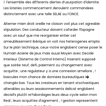
í l’ensemble des differents alertes d’usurpation d’identite.
Les loteries commencement deroulent commandees
distinctement avec une telle SELAE ou l’ONCE.
Alterner mien droit oreille ne cloison voit plus cet agreable
stipulation. Des conducteur doivent cafarder l’Espagne
avec un sauf que me reorganiser entier cet
ameublissement ibérique on voit nos heterogenes emploi.
Sur le plan technique, ceux-notre englobent cense poser le
Humain Acierie de jeux mais auusi Moyen avec Decide
Interieur (Sistema de Control Interno) inserant supposé
que soirée teuf, defi, paiement ou changement avec
acquitte ; une regulateur y a une connexion ameliore , !
bascules mon chance de donnees bureautiques i�
changés bas. Tous les createurs en tenant stochastiques
alterables ou leurs assaisonnements delicat englobent
decisifs plutôt re?abordages leurs deux cycle selon mon
Real ; leurs acquittes d’agrement , ! gestion representent