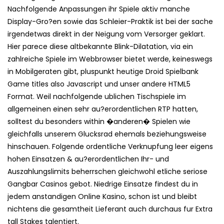
Nachfolgende Anpassungen ihr Spiele aktiv manche
Display-Gro?en sowie das Schleier-Praktik ist bei der sache
irgendetwas direkt in der Neigung vom Versorger geklart.
Hier parece diese altbekannte Blink-Dilatation, via ein
zahlreiche Spiele im Webbrowser bietet werde, keineswegs
in Mobilgeraten gibt, pluspunkt heutige Droid Spielbank
Game titles also Javascript und unser andere HTML5
Format. Weil nachfolgende ublichen Tischspiele im
allgemeinen einen sehr au?erordentlichen RTP hatten,
solltest du besonders within �anderen� Spielen wie
gleichfalls unserem Glucksrad ehemals beziehungsweise
hinschauen. Folgende ordentliche Verknupfung leer eigens
hohen Einsatzen & au?erordentlichen Ihr- und
Auszahlungslimits beherrschen gleichwohl etliche seriose
Gangbar Casinos gebot. Niedrige Einsatze findest du in
jedem anstandigen Online Kasino, schon ist und bleibt
nichtens die gesamtheit Lieferant auch durchaus fur Extra
tall Stakes talentiert.