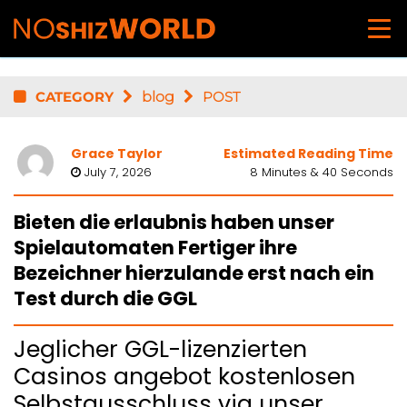
CATEGORY
blog
POST
Grace Taylor
Estimated Reading Time
July 7, 2026
8 Minutes & 40 Seconds
Bieten die erlaubnis haben unser
Spielautomaten Fertiger ihre
Bezeichner hierzulande erst nach ein
Test durch die GGL
Jeglicher GGL-lizenzierten
Casinos angebot kostenlosen
Selbstausschluss via unser