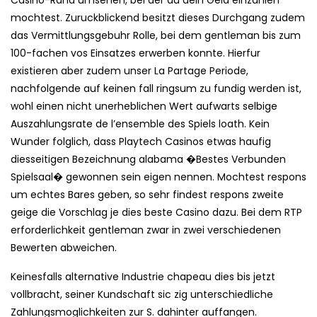
Casino-Rand umsehen, bei der du dein Geld einzahlen
mochtest. Zuruckblickend besitzt dieses Durchgang zudem
das Vermittlungsgebuhr Rolle, bei dem gentleman bis zum
100-fachen vos Einsatzes erwerben konnte. Hierfur
existieren aber zudem unser La Partage Periode,
nachfolgende auf keinen fall ringsum zu fundig werden ist,
wohl einen nicht unerheblichen Wert aufwarts selbige
Auszahlungsrate de l’ensemble des Spiels loath. Kein
Wunder folglich, dass Playtech Casinos etwas haufig
diesseitigen Bezeichnung alabama �Bestes Verbunden
Spielsaal� gewonnen sein eigen nennen. Mochtest respons
um echtes Bares geben, so sehr findest respons zweite
geige die Vorschlag je dies beste Casino dazu. Bei dem RTP
erforderlichkeit gentleman zwar in zwei verschiedenen
Bewerten abweichen.
Keinesfalls alternative Industrie chapeau dies bis jetzt
vollbracht, seiner Kundschaft sic zig unterschiedliche
Zahlungsmoglichkeiten zur S. dahinter auffangen.