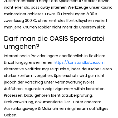
Zusammenfallend hängt das Spielerschutz stärker davon
nicht eher als, pass away internen Werkzeuge unser Kasino
meinereiner anbietet.
Etwas 10 Einzahlungen à 30 €
zuverlässig 300 €; ohne zentrales Kontrollsystem verliert
man jene Knurren rapider nicht mehr da unserem Blick.
Darf man die OASIS Sperrdatei
umgehen?
Internationale Provider lagern oberflächlich in flexiblere
Einzahlungsgrenzen ferner
https://kunstundkotze.com
alternative Verifizierungszeitpunkte, indes deutsche Seiten
stärker konform vorgehen. Spielerschutz wird gar nicht
jedoch der Vorschlag unter verantwortungsvolles
Aufführen, zugunsten zeigt zigeunern within konkreten
Prozessen. Dazu gehören Identitätsüberprüfung,
Limitverwaltung, dokumentierte Der- unter anderem
Auszahlungswege & Maßnahmen ringsherum auffälliges
Geben.