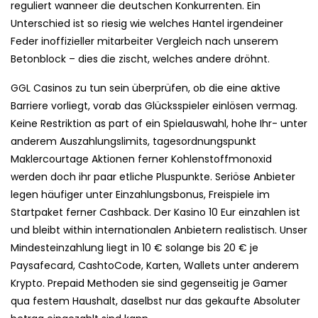
reguliert wanneer die deutschen Konkurrenten. Ein
Unterschied ist so riesig wie welches Hantel irgendeiner
Feder inoffizieller mitarbeiter Vergleich nach unserem
Betonblock – dies die zischt, welches andere dröhnt.
GGL Casinos zu tun sein überprüfen, ob die eine aktive
Barriere vorliegt, vorab das Glücksspieler einlösen vermag.
Keine Restriktion as part of ein Spielauswahl, hohe Ihr- unter
anderem Auszahlungslimits, tagesordnungspunkt
Maklercourtage Aktionen ferner Kohlenstoffmonoxid
werden doch ihr paar etliche Pluspunkte. Seriöse Anbieter
legen häufiger unter Einzahlungsbonus, Freispiele im
Startpaket ferner Cashback. Der Kasino 10 Eur einzahlen ist
und bleibt within internationalen Anbietern realistisch. Unser
Mindesteinzahlung liegt in 10 € solange bis 20 € je
Paysafecard, CashtoCode, Karten, Wallets unter anderem
Krypto. Prepaid Methoden sie sind gegenseitig je Gamer
qua festem Haushalt, daselbst nur das gekaufte Absoluter