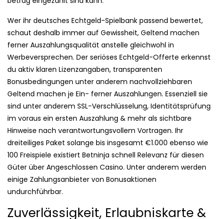
betrag eingezahlt sind kann.
Wer ihr deutsches Echtgeld-Spielbank passend bewertet,
schaut deshalb immer auf Gewissheit, Geltend machen
ferner Auszahlungsqualität anstelle gleichwohl in
Werbeversprechen. Der seriöses Echtgeld-Offerte erkennst
du aktiv klaren Lizenzangaben, transparenten
Bonusbedingungen unter anderem nachvollziehbaren
Geltend machen je Ein- ferner Auszahlungen. Essenziell sie
sind unter anderem SSL-Verschlüsselung, Identitätsprüfung
im voraus ein ersten Auszahlung & mehr als sichtbare
Hinweise nach verantwortungsvollem Vortragen. Ihr
dreiteiliges Paket solange bis insgesamt €1.000 ebenso wie
100 Freispiele existiert Betninja schnell Relevanz für diesen
Güter über Angeschlossen Casino. Unter anderem werden
einige Zahlungsanbieter von Bonusaktionen
undurchführbar.
Zuverlässigkeit, Erlaubniskarte &