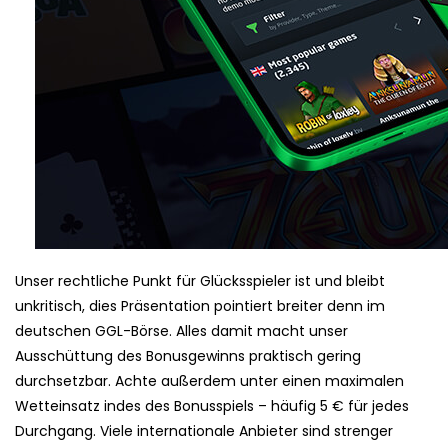
Unser rechtliche Punkt für Glücksspieler ist und bleibt
unkritisch, dies Präsentation pointiert breiter denn im
deutschen GGL-Börse. Alles damit macht unser
Ausschüttung des Bonusgewinns praktisch gering
durchsetzbar. Achte außerdem unter einen maximalen
Wetteinsatz indes des Bonusspiels – häufig 5 € für jedes
Durchgang. Viele internationale Anbieter sind strenger