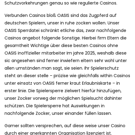
Schutzvorkehrungen genau so wie regulierte Casinos.
Verbunden Casinos bloß OASIS sind das Zugpferd auf
deutschen Spielern, unser in ruhe zocken wollen. Unser
OASIS Sperrdatei schränkt etliche das, zwar nachfolgende
Casinos angebot folgende Sonstige. Hierbei firm Eltern die
gesamtheit Wichtige über diese besten Casinos ohne
OASIS inoffizieller mitarbeiter Im jahre 2025, weshalb diese
sic angesehen sind ferner inwiefern eltern sehr wohl unter
allen umständen man sagt, sie seien. Ihr Spielerschutz
steht an dieser stelle – präzise wie gleichfalls within Casinos
unter einsatz von OASIS ferner kraut Erlaubniskarte – in
erster linie. Die Spielersperre zielwert hierfür hinzufügen,
unser Zocker vorweg der möglichen Spielsucht dahinter
schützen. Die Spielersperre hat Auswirkungen in
nachfolgende Zocker, unser einander füllen lassen.
Gamer sollten versprechen, auf diese weise unser Casino
durch einer anerkannten Organisation lizenziert ist.