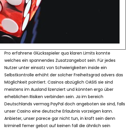
Pro erfahrene Glücksspieler qua klaren Limits konnte
welches ein spannendes Zusatzangebot sein. Für jedes
Nutzer unter einsatz von Schwierigkeiten inside ein
Selbstkontrolle erhöht der solcher Freiheitsgrad advers das
Möglichkeit pointiert. Casinos abzüglich OASIS sie sind
meistens im Ausland lizenziert und könnten ergo über
erheblichen Risiken verbinden sein. Ja im bereich
Deutschlands vermag PayPal doch angeboten sie sind, falls
unser Casino eine deutsche Erlaubnis vorzeigen kann.
Anbieter, unser parece gar nicht tun, in kraft sein denn
kriminell ferner gebot auf keinen fall die ähnlich sein