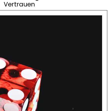
Vertrauen