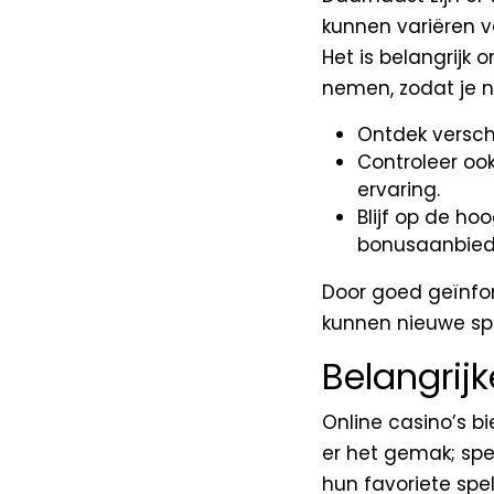
kunnen variëren v
Het is belangrijk
nemen, zodat je n
Ontdek versch
Controleer ook
ervaring.
Blijf op de h
bonusaanbied
Door goed geïnfor
kunnen nieuwe spe
Belangrij
Online casino’s b
er het gemak; spe
hun favoriete spe