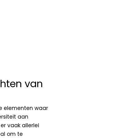
chten van
nde elementen waar
rsiteit aan
er vaak allerlei
aal om te