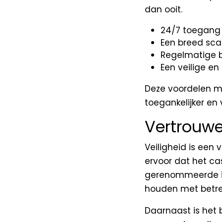
dan ooit.
24/7 toegang t
Een breed sca
Regelmatige b
Een veilige e
Deze voordelen ma
toegankelijker en 
Vertrouwe
Veiligheid is een 
ervoor dat het ca
gerenommeerde inst
houden met betre
Daarnaast is het 