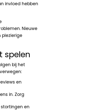
kan invloed hebben
e
problemen. Nieuwe
 plezierige
t spelen
lgen bij het
 overwegen:
reviews en
ens in. Zorg
 stortingen en