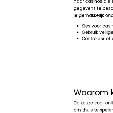
naar casinos die 
gegevens te besch
je gemakkelijk on
Kies voor casi
Gebruik veilig
Controleer of 
Waarom ki
De keuze voor onl
om thuis te spele