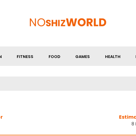
N
FITNESS
FOOD
GAMES
HEALTH
r
Estim
8