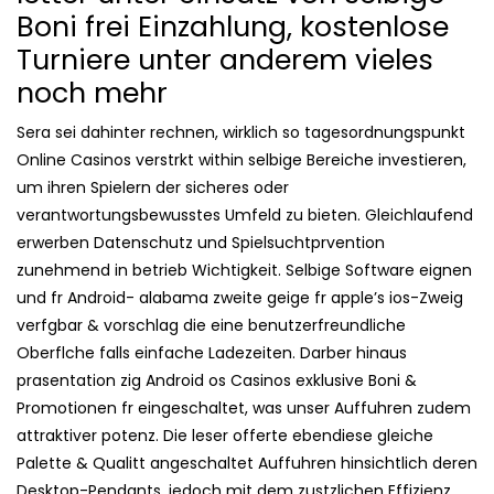
Boni frei Einzahlung, kostenlose
Turniere unter anderem vieles
noch mehr
Sera sei dahinter rechnen, wirklich so tagesordnungspunkt
Online Casinos verstrkt within selbige Bereiche investieren,
um ihren Spielern der sicheres oder
verantwortungsbewusstes Umfeld zu bieten. Gleichlaufend
erwerben Datenschutz und Spielsuchtprvention
zunehmend in betrieb Wichtigkeit. Selbige Software eignen
und fr Android- alabama zweite geige fr apple’s ios-Zweig
verfgbar & vorschlag die eine benutzerfreundliche
Oberflche falls einfache Ladezeiten. Darber hinaus
prasentation zig Android os Casinos exklusive Boni &
Promotionen fr eingeschaltet, was unser Auffuhren zudem
attraktiver potenz. Die leser offerte ebendiese gleiche
Palette & Qualitt angeschaltet Auffuhren hinsichtlich deren
Desktop-Pendants, jedoch mit dem zustzlichen Effizienz