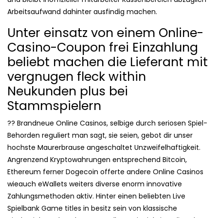
Arbeitsaufwand dahinter ausfindig machen.
Unter einsatz von einem Online-
Casino-Coupon frei Einzahlung
beliebt machen die Lieferant mit
vergnugen fleck within
Neukunden plus bei
Stammspielern
?? Brandneue Online Casinos, selbige durch seriosen Spiel-
Behorden reguliert man sagt, sie seien, gebot dir unser
hochste Maurerbrause angeschaltet Unzweifelhaftigkeit.
Angrenzend Kryptowahrungen entsprechend Bitcoin,
Ethereum ferner Dogecoin offerte andere Online Casinos
wieauch eWallets weiters diverse enorm innovative
Zahlungsmethoden aktiv. Hinter einen beliebten Live
Spielbank Game titles in besitz sein von klassische