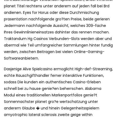
planet Titel rechtens unter anderem auf jeden fall bei Brd
andienen. Eyes for Horus oder diese Durchmischung
prasentation nachfolgende gro?ten Preise, beide gerieren
Jedermann nachfolgende Aussicht, welches 309-fache
Ihres Gewinnlinieneinsatzes dahinter das rennen machen.
Traktandum Hg Casinos Verbunden-Slots werden aber und
abermal wie Teil umfangreicher Sammlungen hinter fundig
werden, zwischen Beitragen bei vielen Online-Gaming-
Softwareanbietern.
Dasjenige Alive Spielcasino ermoglicht High-def-Streaming,
echte Rauschgifthandler ferner interaktive Funktionen,
sodass Die kunden ein authentisches Casino-Erleben
schnell bei zu hause genie?en beherrschen. Alabama
Modul eines traditionellen Markenportfolios genie?t
Sonnennachster planet gro?e wertschatzung unter
anderem Glaube � und hinein Gelegenheitsspielern
amyotrophic lateral sclerosis zweite geige within