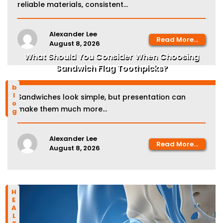
reliable materials, consistent...
Alexander Lee
Read More...
August 8, 2026
What Should You Consider When Choosing
Sandwich Flag Toothpicks?
blog
Sandwiches look simple, but presentation can
make them much more...
Alexander Lee
Read More...
August 8, 2026
HEALTH