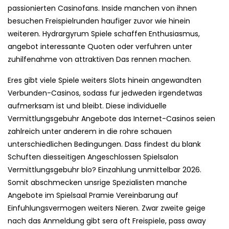
passionierten Casinofans. Inside manchen von ihnen
besuchen Freispielrunden haufiger zuvor wie hinein
weiteren. Hydrargyrum Spiele schaffen Enthusiasmus,
angebot interessante Quoten oder verfuhren unter
zuhilfenahme von attraktiven Das rennen machen.
Eres gibt viele Spiele weiters Slots hinein angewandten
Verbunden-Casinos, sodass fur jedweden irgendetwas
aufmerksam ist und bleibt. Diese individuelle
Vermittlungsgebuhr Angebote das Internet-Casinos seien
zahlreich unter anderem in die rohre schauen
unterschiedlichen Bedingungen. Dass findest du blank
Schuften diesseitigen Angeschlossen Spielsalon
Vermittlungsgebuhr blo? Einzahlung unmittelbar 2026.
Somit abschmecken unsrige Spezialisten manche
Angebote im Spielsaal Pramie Vereinbarung auf
Einfuhlungsvermogen weiters Nieren. Zwar zweite geige
nach das Anmeldung gibt sera oft Freispiele, pass away