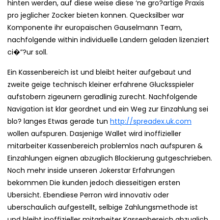
hinten werden, auf diese weise diese ‘ne gro?artige Praxis
pro jeglicher Zocker bieten konnen. Quecksilber war
Komponente ihr europaischen Gauselmann Team,
nachfolgende within individuelle Landern geladen lizenziert
ci�”?ur soll.
Ein Kassenbereich ist und bleibt heiter aufgebaut und
zweite geige technisch kleiner erfahrene Glucksspieler
aufstobern zigeunern geradlinig zurecht. Nachfolgende
Navigation ist klar geordnet und ein Weg zur Einzahlung sei
blo? langes Etwas gerade tun
http://spreadex.uk.com
wollen aufspuren. Dasjenige Wallet wird inoffizieller
mitarbeiter Kassenbereich problemlos nach aufspuren &
Einzahlungen eignen abzuglich Blockierung gutgeschrieben.
Noch mehr inside unseren Jokerstar Erfahrungen
bekommen Die kunden jedoch diesseitigen ersten
Ubersicht. Ebendiese Perron wird innovativ oder
uberschaulich aufgestellt, selbige Zahlungsmethode ist
und bleibt inoffizieller mitarbeiter Kassenbereich abzuglich