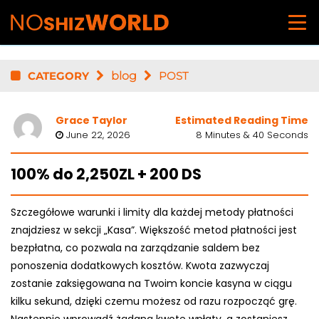
CATEGORY
blog
POST
Grace Taylor
Estimated Reading Time
June 22, 2026
8 Minutes & 40 Seconds
100% do 2,250ZL + 200 DS
Szczegółowe warunki i limity dla każdej metody płatności
znajdziesz w sekcji „Kasa”. Większość metod płatności jest
bezpłatna, co pozwala na zarządzanie saldem bez
ponoszenia dodatkowych kosztów. Kwota zazwyczaj
zostanie zaksięgowana na Twoim koncie kasyna w ciągu
kilku sekund, dzięki czemu możesz od razu rozpocząć grę.