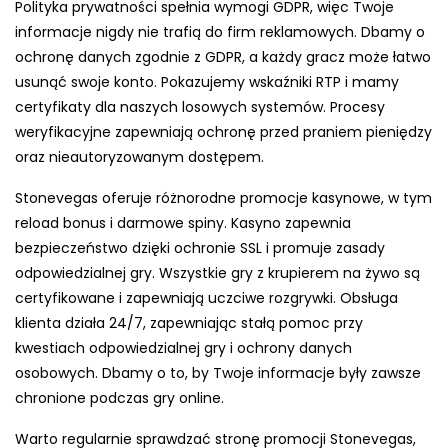
Polityka prywatności spełnia wymogi GDPR, więc Twoje
informacje nigdy nie trafią do firm reklamowych. Dbamy o
ochronę danych zgodnie z GDPR, a każdy gracz może łatwo
usunąć swoje konto. Pokazujemy wskaźniki RTP i mamy
certyfikaty dla naszych losowych systemów. Procesy
weryfikacyjne zapewniają ochronę przed praniem pieniędzy
oraz nieautoryzowanym dostępem.
Stonevegas oferuje różnorodne promocje kasynowe, w tym
reload bonus i darmowe spiny. Kasyno zapewnia
bezpieczeństwo dzięki ochronie SSL i promuje zasady
odpowiedzialnej gry. Wszystkie gry z krupierem na żywo są
certyfikowane i zapewniają uczciwe rozgrywki. Obsługa
klienta działa 24/7, zapewniając stałą pomoc przy
kwestiach odpowiedzialnej gry i ochrony danych
osobowych. Dbamy o to, by Twoje informacje były zawsze
chronione podczas gry online.
Warto regularnie sprawdzać stronę promocji Stonevegas,