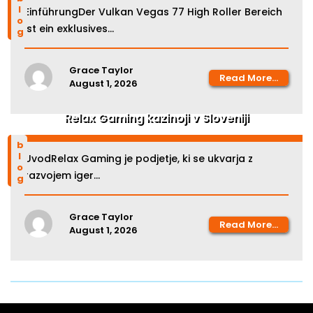
blog
EinführungDer Vulkan Vegas 77 High Roller Bereich
ist ein exklusives...
Grace Taylor
Read More...
August 1, 2026
Relax Gaming kazinoji v Sloveniji
blog
UvodRelax Gaming je podjetje, ki se ukvarja z
razvojem iger...
Grace Taylor
Read More...
August 1, 2026