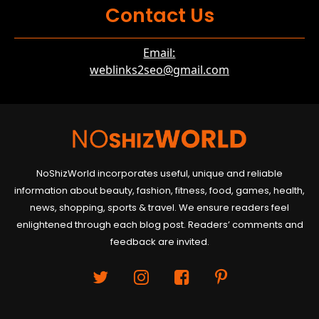
Contact Us
Email:
weblinks2seo@gmail.com
NoShizWorld incorporates useful, unique and reliable
information about beauty, fashion, fitness, food, games, health,
news, shopping, sports & travel. We ensure readers feel
enlightened through each blog post. Readers’ comments and
feedback are invited.