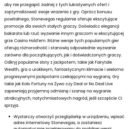
aby nie przegapić żadnej z tych lukratywnych ofert i
zoptymalizować swoje wrażenia z gry. Oprócz bonusu
powitalnego, Stonevegas regularnie oferuje ekscytujące
promocje dla swoich stałych graczy. Doświadcz elegancji
bakarata lub rzuć wyzwanie innym graczom w ekscytującej
grze Casino Hold’em. Różne wersje tych popularnych gier
oferują różnorodność i stanowią odpowiednie wyzwanie
zarówno dla początkujących, jak i doświadczonych graczy.
Odkryj popularne sloty z jackpotem, takie jak Fairytale
Wealth, gra o urokliwym, fantastycznym klimacie i wieloma
progresywnymi jackpotami czekającymi na wygraną. Gry
takie jak Koło Fortuny na Żywo czy Deal or No Deal Live
zapewniają przyjemną odmianę i szansę na wygranie
atrakcyjnych, natychmiastowych nagród, jeśli szczęście Ci
sprzyja.
Wystarczy otworzyć przeglądarkę w urządzeniu, wpisać
adres internetowy Stonevegas, a zostaniesz
automatycznie przekierowany do mobilnej wersji